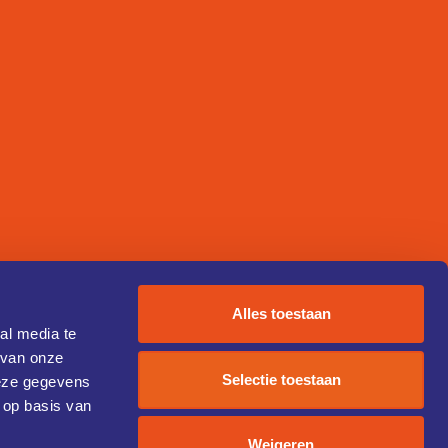
Alles toestaan
al media te
 van onze
Selectie toestaan
deze gegevens
 op basis van
Weigeren