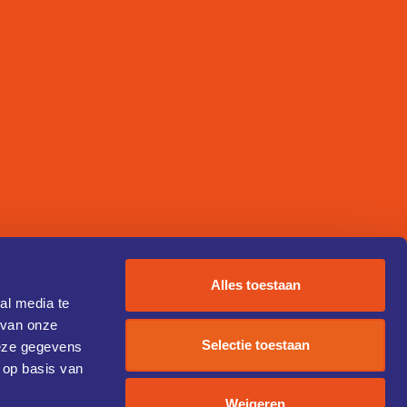
Alles toestaan
al media te
 van onze
Selectie toestaan
deze gegevens
 op basis van
Weigeren