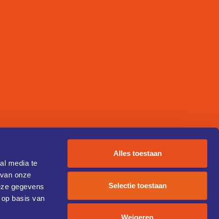
Alles toestaan
al media te
 van onze
Selectie toestaan
deze gegevens
 op basis van
Weigeren