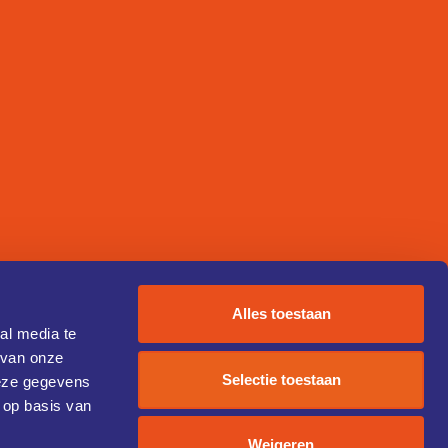
Alles toestaan
al media te
 van onze
Selectie toestaan
deze gegevens
 op basis van
Weigeren