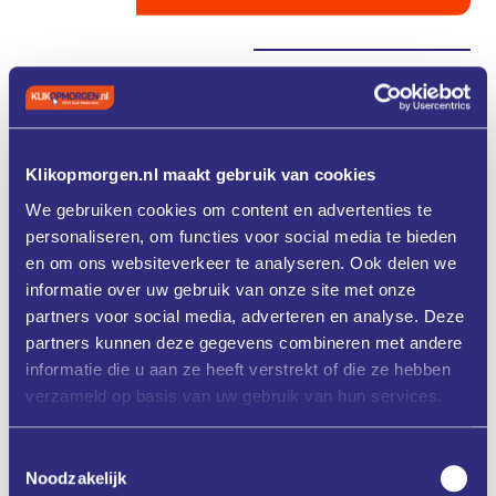
Alle evenementen
Regio
Sep 30
Klikopmorgen.nl maakt gebruik van cookies
We gebruiken cookies om content en advertenties te
30
personaliseren, om functies voor social media te bieden
TNO
FME
en om ons websiteverkeer te analyseren. Ook delen we
Tweeluik Werkinstructies in de
informatie over uw gebruik van onze site met onze
Maakindustrie
partners voor social media, adverteren en analyse. Deze
30
September
De Duurzame Kunststoffabriek, Overijssel
13:00
-
16:30
partners kunnen deze gegevens combineren met andere
informatie die u aan ze heeft verstrekt of die ze hebben
verzameld op basis van uw gebruik van hun services.
Lees verder
Toestemmingsselectie
Noodzakelijk