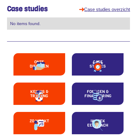
Case studies
Case studies overzicht
No items found.
ONZE
CASE
DIENSTEN
STUDIES
KENNIS &
FONDSEN &
TRAINING
FINANCIERING
ZO WERKT
IK ZOEK
HET
EEN COACH