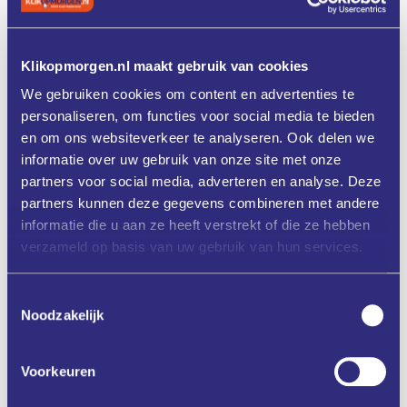
Verkenning Nederland-Duitsland
Ben je benieuwd of een grensoverstijgend
subsidieprogramma geschikt is voor jouw
Klikopmorgen.nl maakt gebruik van cookies
onderneming? INDUSTR_I4.0 biedt met de
Verkenning Samenwerking Nederland-Duitsland
We gebruiken cookies om content en advertenties te
de mogelijkheid dat de onderzoeken. Daarvoor
personaliseren, om functies voor social media te bieden
is een subsidie van € 1.250 beschikbaar.
en om ons websiteverkeer te analyseren. Ook delen we
informatie over uw gebruik van onze site met onze
partners voor social media, adverteren en analyse. Deze
partners kunnen deze gegevens combineren met andere
Bekijk meer
informatie die u aan ze heeft verstrekt of die ze hebben
verzameld op basis van uw gebruik van hun services.
Toestemmingsselectie
Noodzakelijk
Haalbaarheidsstudies
Voorkeuren
Wil je voorafgaand aan een Innovatieproject
onderzoeken of de vernieuwing van een