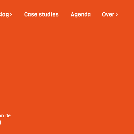
slag
Case studies
Agenda
Over
an de
j