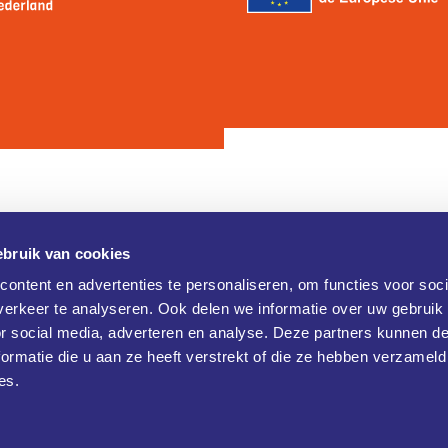
bruik van cookies
Contact
ontent en advertenties te personaliseren, om functies voor soci
erkeer te analyseren. Ook delen we informatie over uw gebruik
Brainport Industries Campus (B
verklaring
or social media, adverteren en analyse. Deze partners kunnen 
Rijtackerweg 13
 verklaring
5657 BX Eindhoven
ormatie die u aan ze heeft verstrekt of die ze hebben verzameld
+31 486477790
es.
info@klikopmorgen.nl