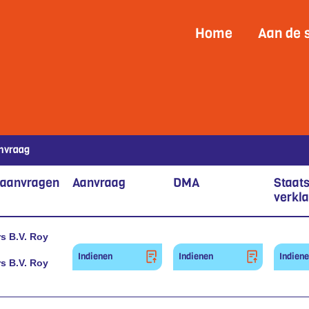
Home
Aan de 
nvraag
 aanvragen
Aanvraag
DMA
Staat
verkla
s B.V. Roy
Indienen
Indienen
Indien
s B.V. Roy