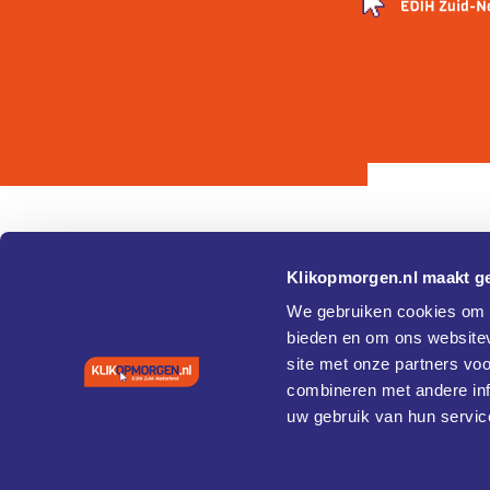
Klikopmorgen.nl maakt ge
Pagina's
Over
We gebruiken cookies om c
bieden en om ons websitev
Home
Cookie 
site met onze partners vo
Agenda
Privacy
Vaardigheden en training
combineren met andere inf
Coaches
uw gebruik van hun servic
Case studies
Diensten
Cybersecurity