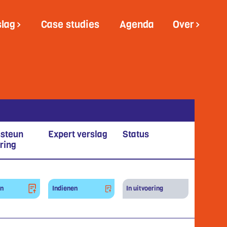
slag
Case studies
Agenda
Over
ssteun
Expert verslag
Status
ring
en
Indienen
In uitvoering