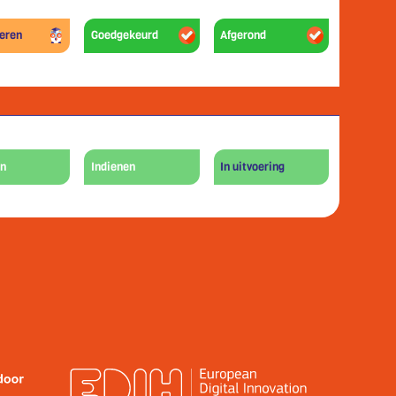
leren
Goedgekeurd
Afgerond
en
Indienen
In uitvoering