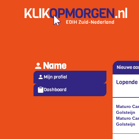
Name
Nieuwe aa
Mijn profiel
Lopende
Dashboard
Maturo Car
Golsteijn
Maturo Car
Golsteijn