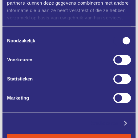
22 januari
partners kunnen deze gegevens combineren met andere
5 februari
informatie die u aan ze heeft verstrekt of die ze hebben
19 februari
verzameld op basis van uw gebruik van hun services.
5 maart
(Deelname aan alle sessies is verplicht)
Toestemmingsselectie
Tijd:
14:00 tot 17:00
Noodzakelijk
Locatie:
Automotive Campus 30, 5708 JZ, Helmond
Voorkeuren
Aanmelden
Statistieken
Marketing
Zet in mijn agenda
Deel via
Details tonen