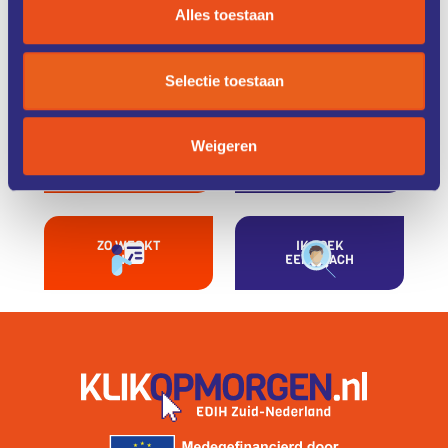
Alles toestaan
ONZE
CASE
DIENSTEN
STUDIES
Selectie toestaan
Weigeren
KENNIS &
FONDSEN &
TRAINING
FINANCIERING
ZO WERKT
IK ZOEK
HET
EEN COACH