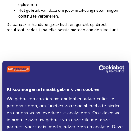
opleveren.
Het gebruik van data om jouw marketinginspanningen
continu te verbeteren.
De aanpak is hands-on, praktisch en gericht op direct
resultaat, zodat jij na elke sessie meteen aan de slag kunt.
Doelgroep:
Deze workshops zijn bedoeld voor bedrijven uit
de maakindustrie.
Kleine Groepen:
Om een persoonlijke ervaring te
Klikopmorgen.nl maakt gebruik van cookies
waarborgen, zijn er maximaal 12 deelnemers per workshop.
We gebruiken cookies om content en advertenties te
Werken op eigen laptop.
personaliseren, om functies voor social media te bieden
Programma
en om ons websiteverkeer te analyseren. Ook delen we
Datum:
5 sessies op woensdagmiddag,
informatie over uw gebruik van onze site met onze
8 januari
partners voor social media, adverteren en analyse. Deze