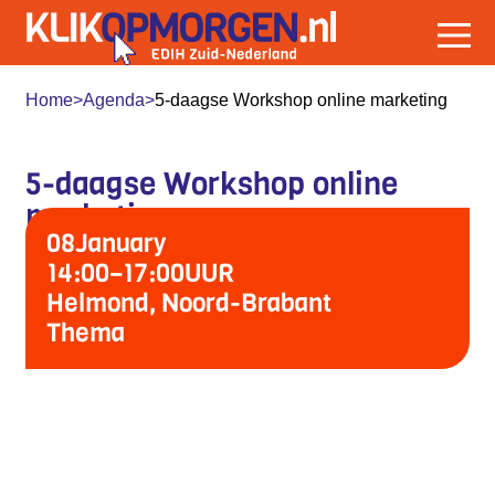
Home
>
Agenda
>
5-daagse Workshop online marketing
5-daagse Workshop online
marketing
08
January
14:00
–
17:00
UUR
Helmond, Noord-Brabant
Thema