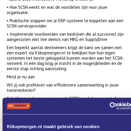
• Hoe SCSN werkt en wat de voordelen zijn voor jouw
organisatie.
• Praktische stappen om je ERP-systeem te koppelen aan een
SCSN-serviceprovider.
• Inspirerende voorbeelden van bedrijven die al succesvol zijn
aangesloten met live demo's van MKG en SupplyDrive
Een beperkt aantal deelnemers krijgt de kans om samen met
een expert via Klikopmorgen.nl te bekijken hoe hun eigen
systemen het beste gekoppeld kunnen worden aan het SCSN-
netwerk. In één dag krijg je inzicht in de mogelijkheden én de
eerste stap richting aansluiting.
Meld je nu aan
Wil jij ook profiteren van efficiëntere samenwerking in jouw
toeleverketen?
Schrijf je vandaag nog in voor de SCSN-workshop en zet de
eerste stap naar een toekomstbestendige, digitale keten.
Meld je aan via info@klikopmorgen.nl
Programma
Klikopmorgen.nl maakt gebruik van cookies