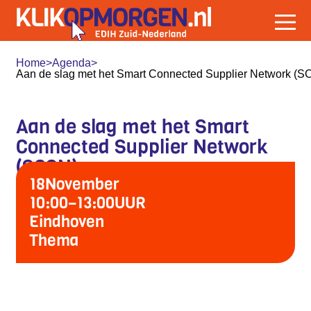
Home
>
Agenda
>
Aan de slag met het Smart Connected Supplier Network (S
Aan de slag met het Smart
Connected Supplier Network
(SCSN)
18
November
10:00
–
13:00
UUR
Eindhoven
Thema