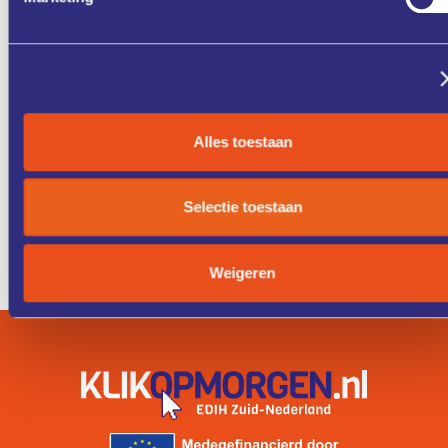
ONZE
CASE
DIENSTEN
STUDIES
Details tonen
Alles toestaan
KENNIS &
FONDSEN &
TRAINING
FINANCIERING
Selectie toestaan
ZO WERKT
IK ZOEK
HET
EEN COACH
Weigeren