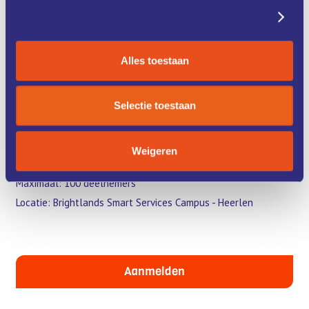
voorbeelden uit de praktijk waarin AI het werk slimmer, beter
Details tonen
en soms zelfs leuker maakt. Realistische toepassingen die
dichtbij komen. AI is er en het blijft. De vraag is niet of, maar
hoe je ermee aan de slag gaat.
Alles toestaan
Klik onderaan de button om je aan te melden
Selectie toestaan
Programma
Datum: 25 september 2025
Weigeren
Tijd: 15.00 – 17.30 uur + borrel
Maximaal: 100 deelnemers
Locatie: Brightlands Smart Services Campus - Heerlen
Aanmelden