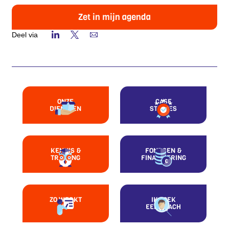
Zet in mijn agenda
Deel via
ONZE
CASE
DIENSTEN
STUDIES
KENNIS &
FONDSEN &
TRAINING
FINANCIERING
ZO WERKT
IK ZOEK
HET
EEN COACH