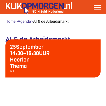
Home
>
Agenda
>
AI & de Arbeidsmarkt
AI & de Arbeidsmarkt
25
September
14:30
–
18:30
UUR
Heerlen
Thema
A.I.