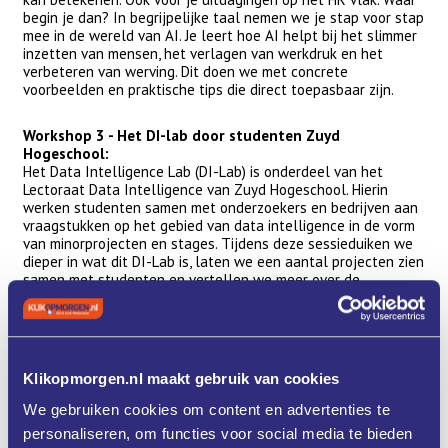
begin je dan? In begrijpelijke taal nemen we je stap voor stap
mee in de wereld van AI. Je leert hoe AI helpt bij het slimmer
inzetten van mensen, het verlagen van werkdruk en het
verbeteren van werving. Dit doen we met concrete
voorbeelden en praktische tips die direct toepasbaar zijn.
Workshop 3 - Het DI-lab door studenten Zuyd
Hogeschool:
Het Data Intelligence Lab (DI-Lab) is onderdeel van het
Lectoraat Data Intelligence van Zuyd Hogeschool. Hierin
werken studenten samen met onderzoekers en bedrijven aan
vraagstukken op het gebied van data intelligence in de vorm
van minorprojecten en stages. Tijdens deze sessieduiken we
dieper in wat dit DI-Lab is, laten we een aantal projecten zien
samen met studenten en vertellen we meer over de
mogelijkheden om zelf als ondernemer met het DI-Lab
projecten te doen.
Workshop 4 - Bouw je eigen AI team door Ojo Meijers en
Matthijs Kleinlooh:
Klikopmorgen.nl maakt gebruik van cookies
De workshop “Bouw jouw eigen AI-team: van idee tot
We gebruiken cookies om content en advertenties te
uitvoering” helpt je om stap voor stap AI-assistenten te
ontwikkelen die perfect passen binnen jouw organisatie. Hier
personaliseren, om functies voor social media te bieden