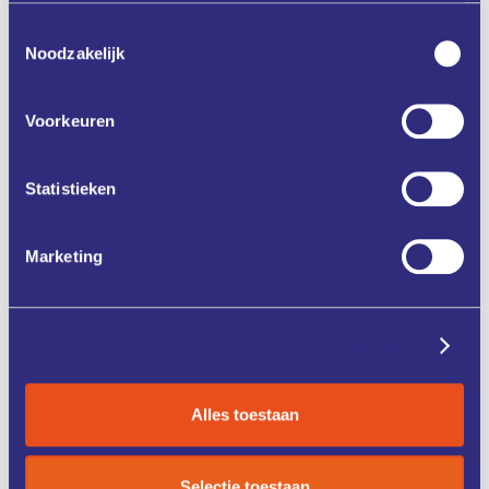
Toestemmingsselectie
Noodzakelijk
Aanmelden
Voorkeuren
Zet in mijn agenda
Statistieken
Deel via
Marketing
Details tonen
ONZE
CASE
DIENSTEN
STUDIES
Alles toestaan
KENNIS &
FONDSEN &
TRAINING
FINANCIERING
Selectie toestaan