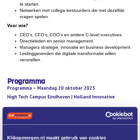
te starten.
Netwerken met collega-bestuurders die met dezelfde
vragen spelen.
Voor wie?
CEO’s, CFO’s, COO’s en andere C-level executives.
Directieleden en senior management.
Managers strategie, innovatie en business development.
Leidinggevenden die digitale transformatie willen
versnellen.
Programma
Programma – Maandag 20 oktober 2025
High Tech Campus Eindhoven | Holland Innovative
Welkom & introductie
Kennismaken met de groep en inventarisatie van AI-doelen.
Strategisch AI-landschap
Wat is de actuele stand van AI? Welke trends beïnvloeden
Klikopmorgen.nl maakt gebruik van cookies
uw sector?