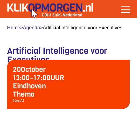
Home
>
Agenda
>
Artificial Intelligence voor Executives
Artificial Intelligence voor
Executives
20
October
13:00
–
17:00
UUR
Eindhoven
Thema
GenAI