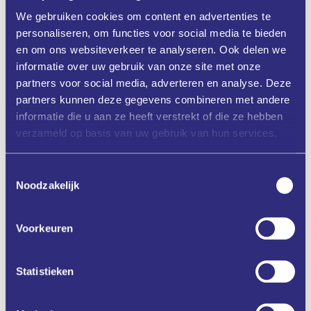
We gebruiken cookies om content en advertenties te
Praktische toepassingen
Voorbeelden van bedrijven die AI succesvol inzetten, plus
personaliseren, om functies voor social media te bieden
kritische succesfactoren.
en om ons websiteverkeer te analyseren. Ook delen we
AI Design Sprint™ – interactieve sessie
informatie over uw gebruik van onze site met onze
Hands-on ervaring met AI-toepassingen, groepsdiscussies en
partners voor social media, adverteren en analyse. Deze
identificatie van strategische kansen.
partners kunnen deze gegevens combineren met andere
Van kansen naar actie
informatie die u aan ze heeft verstrekt of die ze hebben
Opstellen van een eerste routekaart: welke stappen zijn
haalbaar in de komende 90 dagen?
verzameld op basis van uw gebruik van hun services.
Afsluiting en Netwerken
Verdiep het gesprek en leg waardevolle contacten.
Toestemmingsselectie
Praktische informatie
Noodzakelijk
Duur:
3 uur + netwerkgelegenheid
Aantal deelnemers:
max. 12 executives
Voorkeuren
Taal:
Nederlands (geen technische voorkennis vereist)
Deze workshop wordt verzorgd door Holland Innovative in
opdracht van FME en Klikopmorgen. FME-leden en ondernemers
Statistieken
die zich via Klikopmorgen aanmelden kunnen kosteloos
deelnemen.