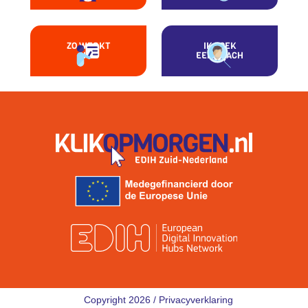
ZO WERKT
IK ZOEK
HET
EEN COACH
Copyright 2026 /
Privacyverklaring