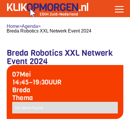
Home
>
Agenda
>
Breda Robotics XXL Netwerk Event 2024
Breda Robotics XXL Netwerk
Event 2024
07
Mei
14:45
–
19:30
UUR
Breda
Thema
No items found.