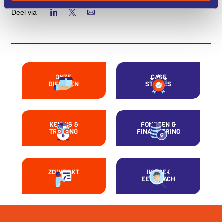
Deel via
ONZE
CASE
DIENSTEN
STUDIES
KENNIS &
FONDSEN &
TRAINING
FINANCIERING
ZO WERKT
IK ZOEK
HET
EEN COACH