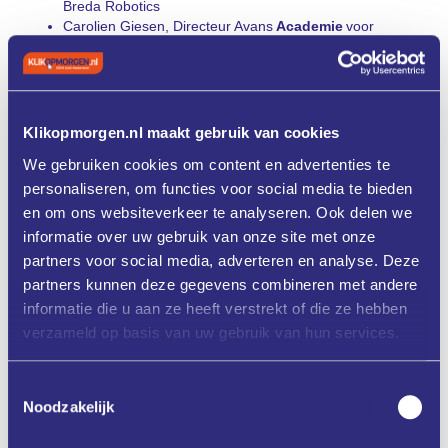
Breda Robotics
Carolien Giesen, Directeur Avans
Academie
voor
Technologie en Innovatie
x (ATIx)
Sanne Jongejan, Directeur CURIO, sector techniek.
Het event en de locatie wordt op verrassende wijze geopend.
Klikopmorgen.nl maakt gebruik van cookies
16.30 uur
|
Keynote speaker:
We gebruiken cookies om content en advertenties te
Ander de Keijzer, lector Avans Hogeschool Data Science & ICT.
Hij neemt ons mee in het belang en de mogelijkheden van
personaliseren, om functies voor social media te bieden
robotisering, waarbij de rol van de mens cruciaal blijft.
en om ons websiteverkeer te analyseren. Ook delen we
Netwerkpauze
informatie over uw gebruik van onze site met onze
Vanaf 17.00 uur:
partners voor social media, adverteren en analyse. Deze
partners kunnen deze gegevens combineren met andere
Teun Luijken over project WALTER – een kijkje in de
informatie die u aan ze heeft verstrekt of die ze hebben
praktijk van een technische student
FTC Team Gentlebotz vertelt over hun project en reis
verzameld op basis van uw gebruik van hun services.
naar Houston, waarna zij samen met team Orange en
team Space een demo verzorgen tijdens de
Toestemmingsselectie
netwerkmarkt. Jong talent presenteert zich!
Noodzakelijk
Stijn Nulle over Team Advantix – een start up van
ondernemende studenten die vastbesloten zijn de wereld