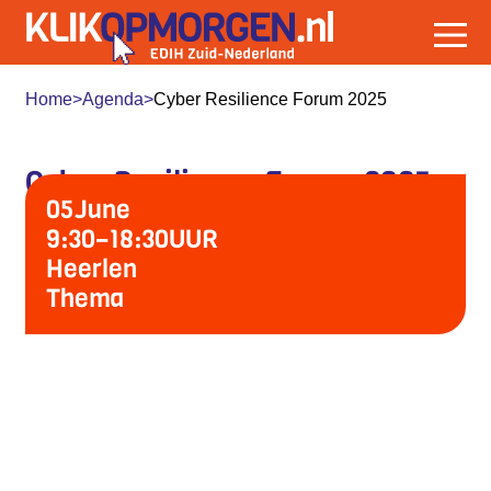
Home
>
Agenda
>
Cyber Resilience Forum 2025
Cyber Resilience Forum 2025
05
June
9:30
–
18:30
UUR
Heerlen
Thema