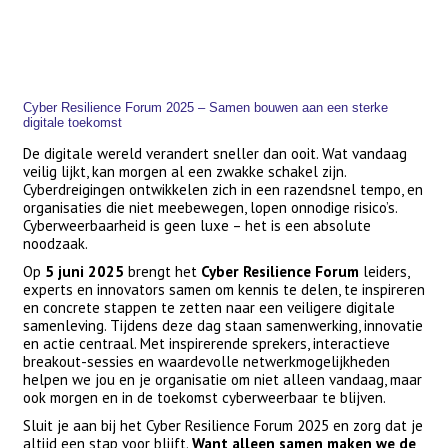
Cyber Resilience Forum 2025 – Samen bouwen aan een sterke
digitale toekomst
De digitale wereld verandert sneller dan ooit. Wat vandaag
veilig lijkt, kan morgen al een zwakke schakel zijn.
Cyberdreigingen ontwikkelen zich in een razendsnel tempo, en
organisaties die niet meebewegen, lopen onnodige risico’s.
Cyberweerbaarheid is geen luxe – het is een absolute
noodzaak.
Op
5 juni 2025
brengt het
Cyber Resilience Forum
leiders,
experts en innovators samen om kennis te delen, te inspireren
en concrete stappen te zetten naar een veiligere digitale
samenleving. Tijdens deze dag staan samenwerking, innovatie
en actie centraal. Met inspirerende sprekers, interactieve
breakout-sessies en waardevolle netwerkmogelijkheden
helpen we jou en je organisatie om niet alleen vandaag, maar
ook morgen en in de toekomst cyberweerbaar te blijven.
Sluit je aan bij het Cyber Resilience Forum 2025 en zorg dat je
altijd een stap voor blijft.
Want alleen samen maken we de