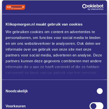
‍
Sessie4
Michel Gulpen
–Zuyderland
Sessie 5
Immutec– Bouwen aan een
sterke back-upstrategie
Sessie 6
Berry Roemgens
–Route443,
Klikopmorgen.nl maakt gebruik van cookies
Manager SOC++
14:15 – 15:00 uur.
Plenairesessie
Nick Bos
–
We gebruiken cookies om content en advertenties te
Managementinzichten na een Grote Cyberhack
personaliseren, om functies voor social media te bieden
15:00 – 15:45 uur.
Parallelle sessies blok 3
Sessie 7
Lisa
en om ons websiteverkeer te analyseren. Ook delen we
de Wilde
–CyberRadiant
informatie over uw gebruik van onze site met onze
Sessie 8
SaschaSchikowski en Andreas
partners voor social media, adverteren en analyse. Deze
van Nimmen
– Drata en Route443
Sessie 9
MahdiAbdulrazak
– CISO
partners kunnen deze gegevens combineren met andere
community Nederland
informatie die u aan ze heeft verstrekt of die ze hebben
15:45 – 16:00 uur.
Koffiepauze
verzameld op basis van uw gebruik van hun services.
16.00 – 16.45 uur.
College Pieter Cobelens
16.45 – 17.00 uur.
Paneldiscussie
17.00 – 17.15 uur.
Afsluiting door dagvoorzitter Sander
Toestemmingsselectie
Kleikers
Noodzakelijk
17:15 – 18.30 uur.
Eindborrel
Voorkeuren