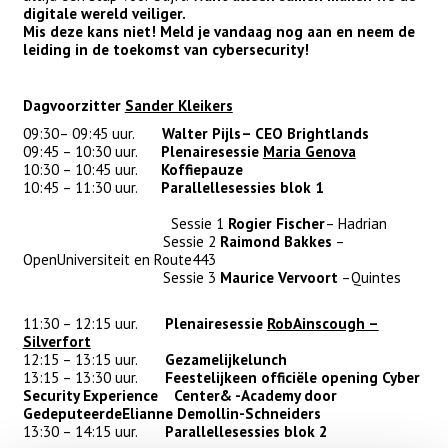
digitale wereld veiliger.
Mis deze kans niet! Meld je vandaag nog aan en neem de
leiding in de toekomst van cybersecurity!
Dagvoorzitter
Sander Kleikers
09:30– 09:45 uur.
Walter Pijls– CEO Brightlands
09:45 – 10:30 uur.
Plenairesessie
Maria Genova
10:30 – 10:45 uur.
Koffiepauze
10:45 – 11:30 uur.
Parallellesessies blok 1
Sessie 1
Rogier Fischer
– Hadrian
Sessie 2
Raimond Bakkes
–
OpenUniversiteit en Route443
Sessie 3
Maurice Vervoort
–Quintes
11:30 – 12:15 uur.
Plenairesessie
RobAinscough –
Silverfort
12:15 – 13:15 uur.
Gezamelijkelunch
13:15 – 13:30 uur.
Feestelijkeen officiële opening Cyber
Security Experience Center& -Academy door
GedeputeerdeElianne Demollin-Schneiders
13:30 – 14:15 uur.
Parallellesessies blok 2