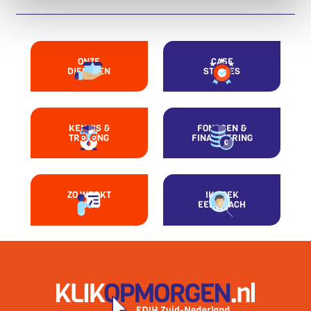
ONZE
CASE
DIENSTEN
STUDIES
KENNIS &
FONDSEN &
TRAINING
FINANCIERING
ZO WERKT
IK ZOEK
HET
EEN COACH