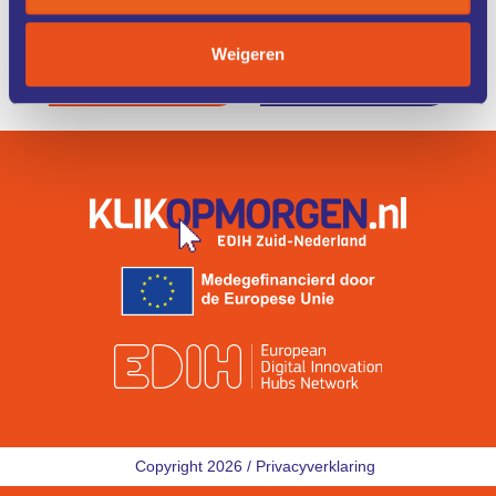
Weigeren
ZO WERKT
IK ZOEK
HET
EEN COACH
Copyright 2026 /
Privacyverklaring