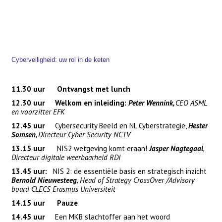
Cyberveiligheid: uw rol in de keten
11.30 uur Ontvangst met lunch
12.30 uur Welkom en inleiding:
Peter Wennink,
CEO ASML
en voorzitter EFK
12.45 uur
Cybersecurity Beeld en NL Cyberstrategie,
Hester
Somsen,
Directeur Cyber Security NCTV
13.15 uur
NIS2 wetgeving komt eraan!
Jasper Nagtegaal
,
Directeur digitale weerbaarheid RDI
13.45 uur:
NIS 2: de essentiële basis en strategisch inzicht
Bernold Nieuwesteeg
, Head of Strategy CrossOver /Advisory
board CLECS Erasmus Universiteit
14.15 uur Pauze
14.45 uur
Een MKB slachtoffer aan het woord