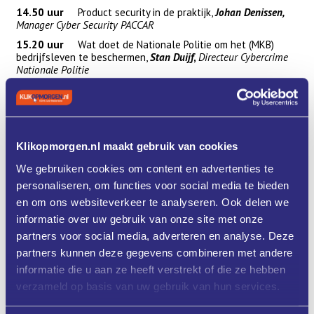
14.50 uur
Product security in de praktijk,
Johan Denissen,
Manager Cyber Security PACCAR
15.20 uur
Wat doet de Nationale Politie om het (MKB)
bedrijfsleven te beschermen,
Stan Duijf
,
Directeur Cybercrime
Nationale Politie
15.50 uur Samenvatting en afronding,
door
Aernout
Reijmer, Senior Director Security ASML &
Paul van Nunen,
directeur Brainport Development/CWB
16.10 -
Klikopmorgen.nl maakt gebruik van cookies
17.30 uur Netwerkborrel
We gebruiken cookies om content en advertenties te
personaliseren, om functies voor social media te bieden
Op dit congres zijn commerciële cybersecurity aanbieders en
en om ons websiteverkeer te analyseren. Ook delen we
pers uitgesloten van deelname. Het maken van beeld– of
geluidsopnamen is niet toegestaan.
informatie over uw gebruik van onze site met onze
partners voor social media, adverteren en analyse. Deze
partners kunnen deze gegevens combineren met andere
informatie die u aan ze heeft verstrekt of die ze hebben
Programma
verzameld op basis van uw gebruik van hun services.