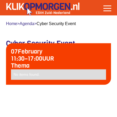
Home
>
Agenda
>
Cyber Security Event
Cyber Security Event
07
February
11:30
–
17:00
UUR
Thema
No items found.