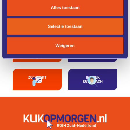
Alles toestaan
ONZE
CASE
DIENSTEN
STUDIES
Selectie toestaan
Weigeren
KENNIS &
FONDSEN &
TRAINING
FINANCIERING
ZO WERKT
IK ZOEK
HET
EEN COACH