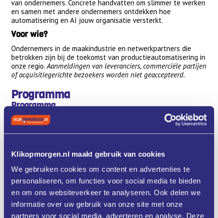
van ondernemers. Concrete handvatten om slimmer te werken
en samen met andere ondernemers ontdekken hoe
automatisering en AI jouw organisatie versterkt.
Voor wie?
Ondernemers in de maakindustrie en netwerkpartners die
betrokken zijn bij de toekomst van productieautomatisering in
onze regio.
Aanmeldingen van leveranciers, commerciële partijen
of acquisitiegerichte bezoekers worden niet geaccepteerd.
Programma
Programma
14.30 | Ontvangst met koffie en thee
15.00 – 15.15 | Opening dagvoorzitter en fabrieksverbeteraar
Martin Schenkel
15.15 – 16.00 | Uitkomsten onderzoek door Chris Maliepaard
Fontys Hogeschool
Klikopmorgen.nl maakt gebruik van cookies
16.00 – 16.45 | Ervaringen uit de dagelijkse praktijk met
We gebruiken cookies om content en advertenties te
directeur / eigenaar Jan-Willem Verschuuren van de
Cromvoirtse
personaliseren, om functies voor social media te bieden
16.45 – 17.45 | Interactieve werksessies
en om ons websiteverkeer te analyseren. Ook delen we
17.45 – 18.00 | Wrap-up
informatie over uw gebruik van onze site met onze
18.00 – 19.30 | Walkingdinner & netwerkborrel
partners voor social media, adverteren en analyse. Deze