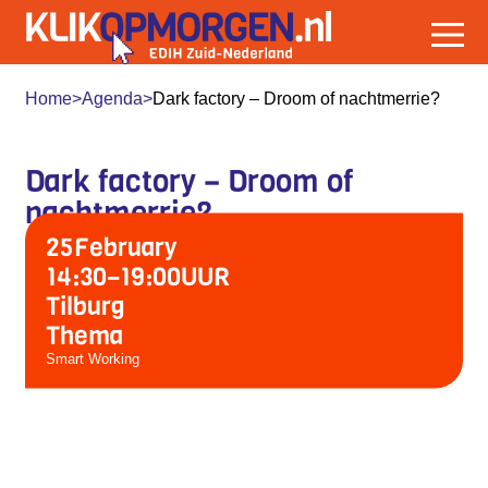
Home
>
Agenda
>
Dark factory – Droom of nachtmerrie?
Dark factory – Droom of
nachtmerrie?
25
February
14:30
–
19:00
UUR
Tilburg
Thema
Smart Working