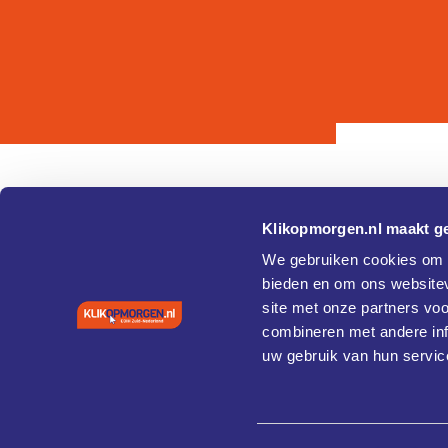
Klikopmorgen.nl maakt ge
Pagina's
Over
We gebruiken cookies om c
bieden en om ons websitev
Home
Cookie 
site met onze partners vo
Agenda
Privacy
Vaardigheden en training
combineren met andere inf
Coaches
uw gebruik van hun servic
Case studies
Diensten
Cybersecurity
About