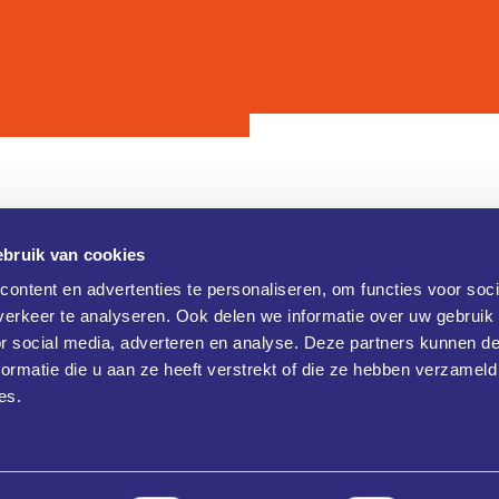
bruik van cookies
Contact
ontent en advertenties te personaliseren, om functies voor soci
erkeer te analyseren. Ook delen we informatie over uw gebruik
Brainport Industries Campus (B
verklaring
or social media, adverteren en analyse. Deze partners kunnen 
Rijtackerweg 13
 verklaring
5657 BX Eindhoven
ormatie die u aan ze heeft verstrekt of die ze hebben verzameld
+31 486477790
es.
info@klikopmorgen.nl