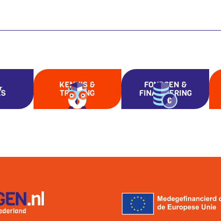
KENNIS &
FONDSEN &
ES
TRAINING
FINANCIERING