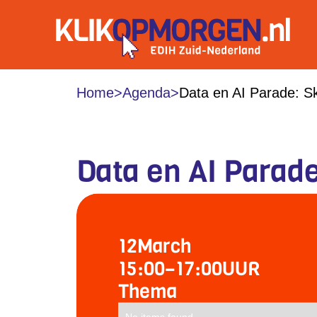
Home
>
Agenda
>
Data en AI Parade: Sk
Data en AI Parade
12
March
15:00
–
17:00
UUR
Thema
No items found.