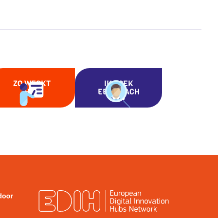
ZO WERKT
IK ZOEK
HET
EEN COACH