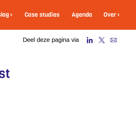
slag
Case studies
Agenda
Over
Deel deze pagina via
st