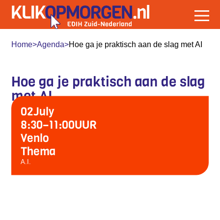
Home
>
Agenda
>
Hoe ga je praktisch aan de slag met AI
Hoe ga je praktisch aan de slag
met AI
02
July
8:30
–
11:00
UUR
Venlo
Thema
A.I.