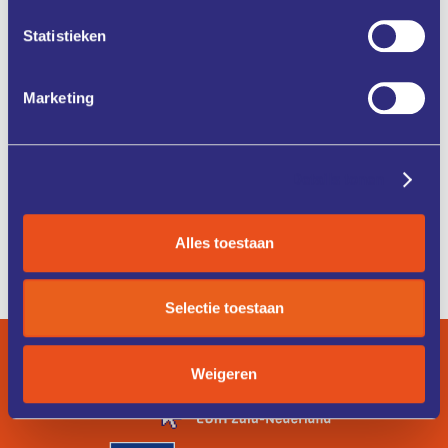
Statistieken
ONZE
CASE
DIENSTEN
STUDIES
Marketing
KENNIS &
FONDSEN &
TRAINING
FINANCIERING
Details tonen
Alles toestaan
ZO WERKT
IK ZOEK
HET
EEN COACH
Selectie toestaan
Weigeren