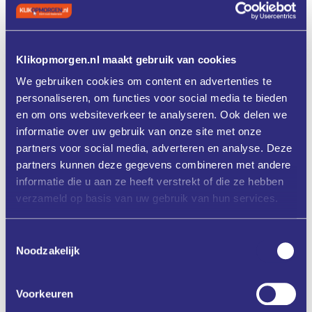
Programma
Praktisch aan de slag met AI
Klikopmorgen.nl maakt gebruik van cookies
Dinsdag 2 juli van 8.30-11.00
We gebruiken cookies om content en advertenties te
Brightlands Smart Services Campus Venlo
personaliseren, om functies voor social media te bieden
en om ons websiteverkeer te analyseren. Ook delen we
informatie over uw gebruik van onze site met onze
partners voor social media, adverteren en analyse. Deze
partners kunnen deze gegevens combineren met andere
Aanmelden
informatie die u aan ze heeft verstrekt of die ze hebben
verzameld op basis van uw gebruik van hun services.
Toestemmingsselectie
Zet in mijn agenda
Noodzakelijk
Deel via
Voorkeuren