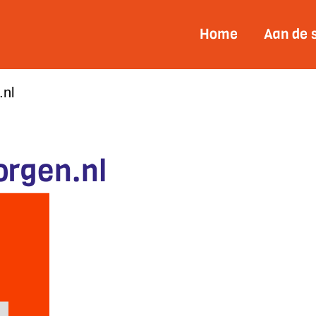
Home
Aan de 
.nl
orgen.nl