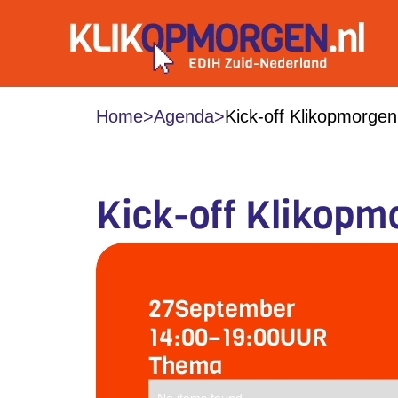
Home
>
Agenda
>
Kick-off Klikopmorgen
Kick-off Klikopm
27
September
14:00
–
19:00
UUR
Thema
No items found.