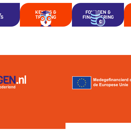
KENNIS &
FONDSEN &
ES
TRAINING
FINANCIERING