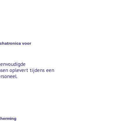
chatronica voor
eenvoudigde
sen oplevert tijdens een
-)personeel.
escherming