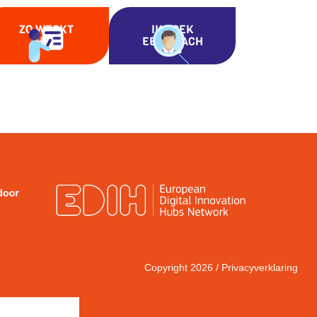
ZO WERKT
IK ZOEK
HET
EEN COACH
Copyright 2026 /
Privacyverklaring