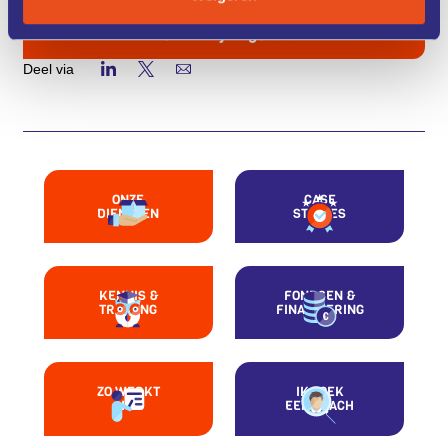
Zet in mijn agenda
Deel via
ONZE
CASE
DIENSTEN
STUDIES
KENNIS &
FONDSEN &
TRAINING
FINANCIERING
ZO WERKT
IK ZOEK
HET
EEN COACH