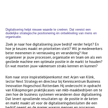
Digitalisering helpt nieuwe waarde te creëren. Dat vereist een
duidelijke strategische positionering èn ontwikkeling van mens en
organisatie.
Zoek je naar hoe digitalisering jouw bedrijf verder helpt? En
hoe je keuzes maakt en prioriteiten stelt? Wil je medewerkers
beter meenemen in vernieuwing en verandering? Hoe
organiseer je jouw processen, organisatie en team om als een
geoliede machine een optimale positie in de markt te houden?
En wat moeten jouw vakmensen straks kennen en kunnen?
Kom naar onze inspiratiebijeenkomst met Arjen van Klink,
lector Next Strategy en directeur bij Kenniscentrum Business
Innovation Hogeschool Rotterdam. Hij onderzocht in opdracht
van Klikopmorgen praktijkcases van mkb-maakbedrijven om te
zien hoe de business systemen veranderen door digitalisering.
Dat levert opvallende resultaten op: de positie in de keten
en markt maakt uit voor de digitaliseringsbesluiten die een
bedrijf neemt en de manier waarop mensen en processen