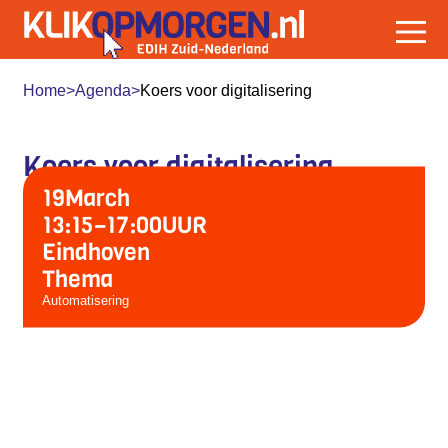
Home
>
Agenda
>
Koers voor digitalisering
Koers voor digitalisering
19
March
13:15
–
17:00
UUR
Eindhoven
Thema
Automatisering