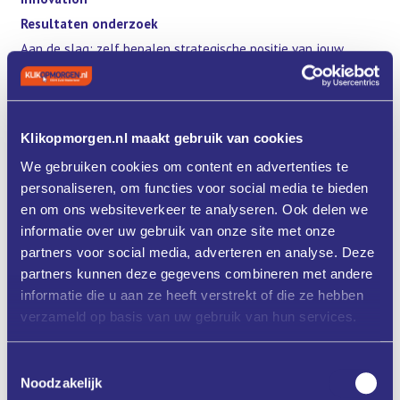
Resultaten onderzoek
Aan de slag: zelf bepalen strategische positie van jouw
bedrijf
14.45– 15.30 uur
Parallelsessies ronde 1,
afhankelijk van gewenste positie in keten keuze maken uit:
Klikopmorgen.nl maakt gebruik van cookies
We gebruiken cookies om content en advertenties te
Deelsessie praktijkcases KMWE Toolmanagers
personaliseren, om functies voor social media te bieden
(3th tiers/geen regie keten)
en om ons websiteverkeer te analyseren. Ook delen we
Jorg Michiels algemeen directeur, Bart Peters operationeel
manager,
informatie over uw gebruik van onze site met onze
Koos Kerstholt Kenniscentre Business Innovation
partners voor social media, adverteren en analyse. Deze
Deelworkshop verdieping digitaliseringsstrategie Vertaling
partners kunnen deze gegevens combineren met andere
naar business-system,organisatie en mensen (1/2th tiers,
informatie die u aan ze heeft verstrekt of die ze hebben
regie keten)
verzameld op basis van uw gebruik van hun services.
Arjen van Klink en Merle Bartsch Kenniscentre Business
Innovation
Toestemmingsselectie
Noodzakelijk
15.30– 16.00 uur
Pauze