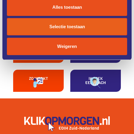
Alles toestaan
ONZE
CASE
DIENSTEN
STUDIES
Selectie toestaan
Weigeren
KENNIS &
FONDSEN &
TRAINING
FINANCIERING
ZO WERKT
IK ZOEK
HET
EEN COACH