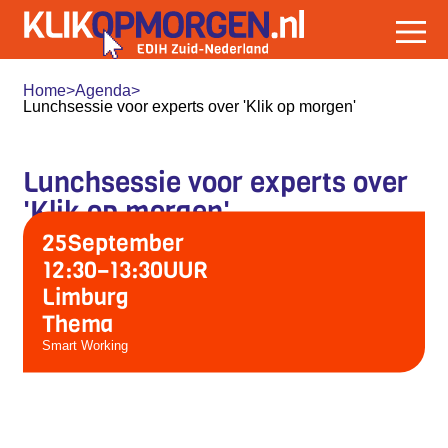
Home
>
Agenda
>
Lunchsessie voor experts over 'Klik op morgen'
Lunchsessie voor experts over
'Klik op morgen'
25
September
12:30
–
13:30
UUR
Limburg
Thema
Smart Working