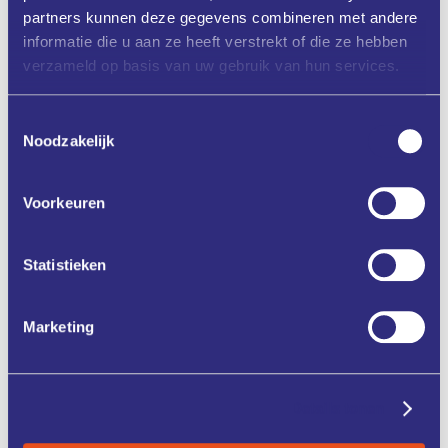
Campus en LIOF, binnen het programma 'Klik op morgen'.
partners kunnen deze gegevens combineren met andere
informatie die u aan ze heeft verstrekt of die ze hebben
Programma
verzameld op basis van uw gebruik van hun services.
Datum: woensdag 25 september 2024
Tijd: 12:30 - 13:30
Toestemmingsselectie
Noodzakelijk
Locatie:
Brightlands Smart Services Campus,
Smedestraat
2, 6411 CR, Heerlen
Voorkeuren
Aanmelden
Statistieken
Marketing
Zet in mijn agenda
Deel via
Details tonen