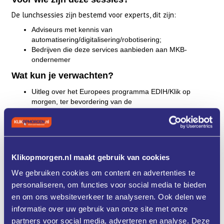
De lunchsessies zijn bestemd voor experts, dit zijn:
Adviseurs met kennis van
automatisering/digitalisering/robotisering;
Bedrijven die deze services aanbieden aan MKB-
ondernemer
Wat kun je verwachten?
Uitleg over het Europees programma EDIH/Klik op
morgen, ter bevordering van de
digitalisering/automatisering/robotisering van MKB-
maakindustrie.
Welk advies jij als expert ‘gratis’ kan aanbieden aan
ondernemers.
Enkele voorbeelden van aanvragen en de services die
Klikopmorgen.nl maakt gebruik van cookies
experts hebben aangeboden.
Enkele voorbeelden van workshops die georganiseerd
We gebruiken cookies om content en advertenties te
zijn door experts.
personaliseren, om functies voor social media te bieden
Hoe je expert wordt binnen het programma 'Klik op
en om ons websiteverkeer te analyseren. Ook delen we
morgen'.
informatie over uw gebruik van onze site met onze
De lunch wordt verzorgd door Brightlands Smart Services
partners voor social media, adverteren en analyse. Deze