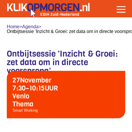
Home
>
Agenda
>
Ontbijtsessie 'Inzicht & Groei: zet data om in directe voorspr
Ontbijtsessie 'Inzicht & Groei:
zet data om in directe
voorsprong'
27
November
7:30
–
10:15
UUR
Venlo
Thema
Smart Working