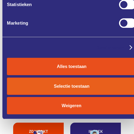
Statistieken
Marketing
Zet in mijn agenda
Deel via
Details tonen
Alles toestaan
ONZE
CASE
DIENSTEN
STUDIES
Selectie toestaan
KENNIS &
FONDSEN &
Weigeren
TRAINING
FINANCIERING
ZO WERKT
IK ZOEK