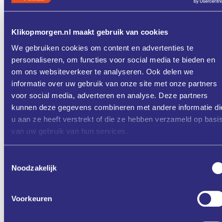
Twee sessies.
Deze workshop bestaat uit 2 sessies. Maar sessie 1 is ooklos
te volgen.
Klikopmorgen.nl maakt gebruik van cookies
In overleg met de deelnemers van sessie 1 wordt sessie
We gebruiken cookies om content en advertenties te
2gepland ‘Data in actie – hoe maak je data inzichtelijk. Zelf
personaliseren, om functies voor social media te bieden en
aan de slag met data-analyses en visualisatie in Power BI.
om ons websiteverkeer te analyseren. Ook delen we
Ben je verhinderd?
informatie over uw gebruik van onze site met onze partners
Wel interesse, maar past de datum niet of andere vragen,
voor social media, adverteren en analyse. Deze partners
stuur dan een mail naar:
nicole.kleuskens@liof.nl
.
kunnen deze gegevens combineren met andere informatie di
Programma
u aan ze heeft verstrekt of die ze hebben verzameld op basi
Datum: woensdag 27 november 2024
van uw gebruik van hun services.
Tijd: 07:30 - 10:15
Locatie: Brightlands Greenport Venlo
Toestemmingsselectie
Noodzakelijk
Adres: Villafloraweg 1, 5928 SZ,Venlo
Voorkeuren
Aanmelden