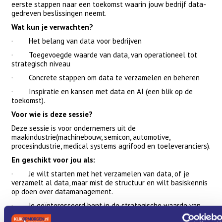
eerste stappen naar een toekomst waarin jouw bedrijf data-
gedreven beslissingen neemt.
Wat kun je verwachten?
· Het belang van data voor bedrijven
· Toegevoegde waarde van data, van operationeel tot
strategisch niveau
· Concrete stappen om data te verzamelen en beheren
· Inspiratie en kansen met data en AI (een blik op de
toekomst).
Voor wie is deze sessie?
Deze sessie is voor ondernemers uit de
maakindustrie(machinebouw, semicon, automotive,
procesindustrie, medical systems agrifood en toeleveranciers).
En geschikt voor jou als:
· Je wilt starten met het verzamelen van data, of je
verzamelt al data, maar mist de structuur en wilt basiskennis
op doen over datamanagement.
· Je geïnteresseerd bent in de strategische waarde van
data en hoe deze jouw organisatie kan versterken.