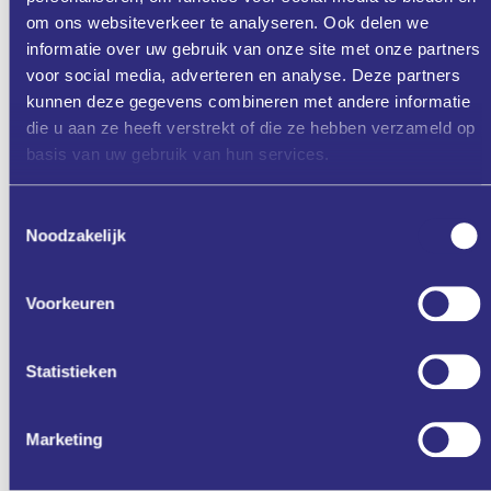
om ons websiteverkeer te analyseren. Ook delen we
29 augustus
informatie over uw gebruik van onze site met onze partners
24 oktober
voor social media, adverteren en analyse. Deze partners
12 december
kunnen deze gegevens combineren met andere informatie
die u aan ze heeft verstrekt of die ze hebben verzameld op
Online:
basis van uw gebruik van hun services.
26 september
21 november
Toestemmingsselectie
Noodzakelijk
Voorkeuren
Aanmelden
Statistieken
Marketing
Zet in mijn agenda
Deel via