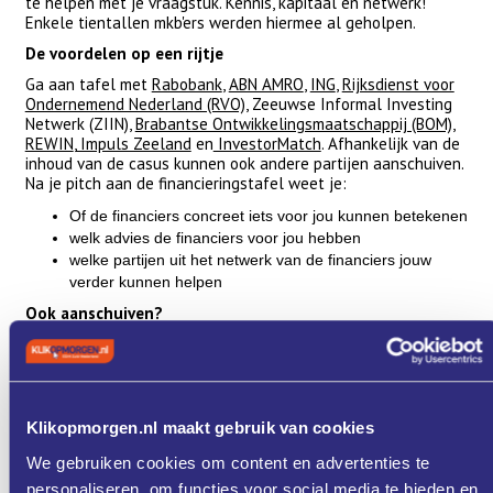
te helpen met je vraagstuk. Kennis, kapitaal én netwerk!
Enkele tientallen mkb'ers werden hiermee al geholpen.
De voordelen op een rijtje
Ga aan tafel met
Rabobank
,
ABN AMRO
,
ING
,
Rijksdienst voor
Ondernemend Nederland (RVO)
, Zeeuwse Informal Investing
Netwerk (ZIIN),
Brabantse Ontwikkelingsmaatschappij (BOM)
,
REWIN
,
Impuls Zeeland
en
InvestorMatch
. Afhankelijk van de
inhoud van de casus kunnen ook andere partijen aanschuiven.
Na je pitch aan de financieringstafel weet je:
Of de financiers concreet iets voor jou kunnen betekenen
welk advies de financiers voor jou hebben
welke partijen uit het netwerk van de financiers jouw
verder kunnen helpen
Ook aanschuiven?
De Financieringstafel komt elke 8 weken bijeen in Bergen op
Zoom en elke 4 weken facultatief. Wil jij ook pitchen? Neem
contact op met Yvonne Braamse
(
yvonnebraamse@impulszeeland.nl
) of Rom van Oers
(
r.vanoers@rewin.nl
).
Klikopmorgen.nl maakt gebruik van cookies
Programma
We gebruiken cookies om content en advertenties te
personaliseren, om functies voor social media te bieden en
Fysiek: