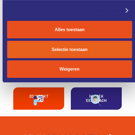
Details tonen
Alles toestaan
ONZE
CASE
DIENSTEN
STUDIES
Selectie toestaan
KENNIS &
FONDSEN &
Weigeren
TRAINING
FINANCIERING
ZO WERKT
IK ZOEK
HET
EEN COACH