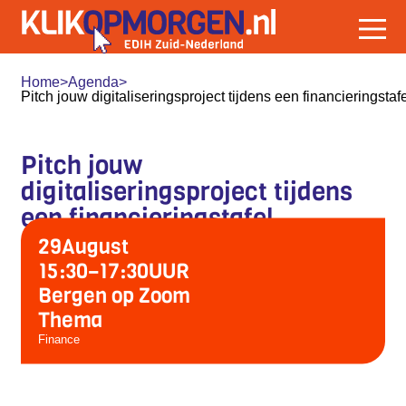
Home
>
Agenda
>
Pitch jouw digitaliseringsproject tijdens een financieringstafe
Pitch jouw
digitaliseringsproject tijdens
een financieringstafel
29
August
15:30
–
17:30
UUR
Bergen op Zoom
Thema
Finance