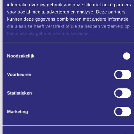
informatie over uw gebruik van onze site met onze partners
Donderdag 10 -7-2025
voor social media, adverteren en analyse. Deze partners
Donderdag 14-09-2025
kunnen deze gegevens combineren met andere informatie
Donderdag 30-10-2025
die u aan ze heeft verstrekt of die ze hebben verzameld op
Donderdag 11-12-2025
basis van uw gebruik van hun services.
Toestemmingsselectie
Noodzakelijk
Voorkeuren
Aanmelden
Statistieken
Zet in mijn agenda
Marketing
Deel via