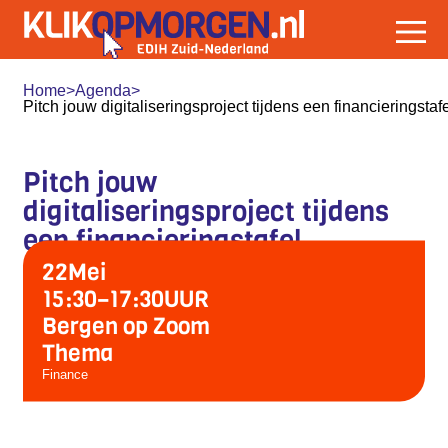
Home
>
Agenda
>
Pitch jouw digitaliseringsproject tijdens een financieringstafe
Pitch jouw
digitaliseringsproject tijdens
een financieringstafel
22
Mei
15:30
–
17:30
UUR
Bergen op Zoom
Thema
Finance