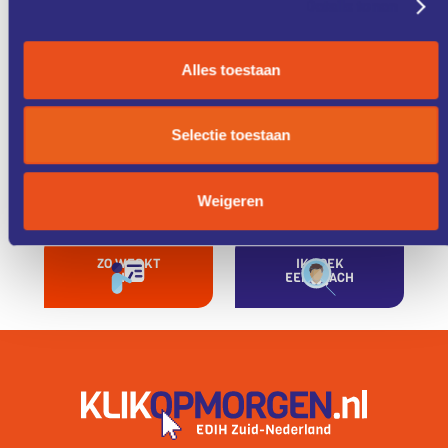
Details tonen
Alles toestaan
ONZE
CASE
DIENSTEN
STUDIES
Selectie toestaan
KENNIS &
FONDSEN &
TRAINING
FINANCIERING
Weigeren
ZO WERKT
IK ZOEK
HET
EEN COACH