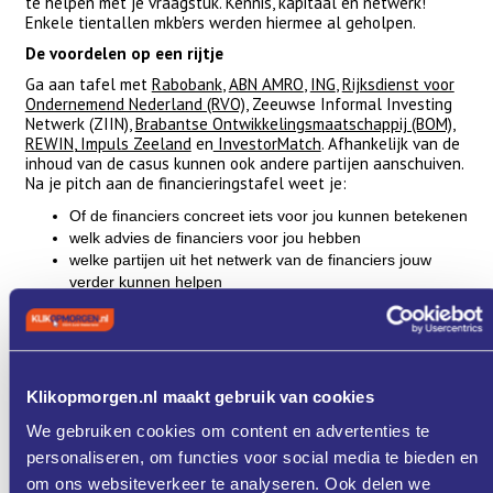
te helpen met je vraagstuk. Kennis, kapitaal én netwerk!
Enkele tientallen mkb'ers werden hiermee al geholpen.
De voordelen op een rijtje
Ga aan tafel met
Rabobank
,
ABN AMRO
,
ING
,
Rijksdienst voor
Ondernemend Nederland (RVO)
, Zeeuwse Informal Investing
Netwerk (ZIIN),
Brabantse Ontwikkelingsmaatschappij (BOM)
,
REWIN
,
Impuls Zeeland
en
InvestorMatch
. Afhankelijk van de
inhoud van de casus kunnen ook andere partijen aanschuiven.
Na je pitch aan de financieringstafel weet je:
Of de financiers concreet iets voor jou kunnen betekenen
welk advies de financiers voor jou hebben
welke partijen uit het netwerk van de financiers jouw
verder kunnen helpen
Ook aanschuiven?
De Financieringstafel komt elke 8 weken bijeen in Bergen op
Zoom en elke 4 weken facultatief. Wil jij ook pitchen? Neem
contact op met Yvonne Braamse
Klikopmorgen.nl maakt gebruik van cookies
(
yvonnebraamse@impulszeeland.nl
) of Rom van Oers
(
r.vanoers@rewin.nl
).
We gebruiken cookies om content en advertenties te
personaliseren, om functies voor social media te bieden en
Programma
om ons websiteverkeer te analyseren. Ook delen we
Donderdag 22-5-2025