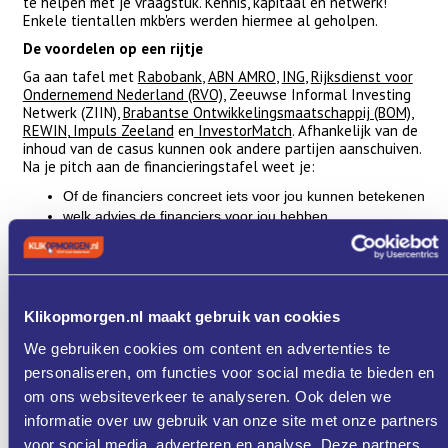
te helpen met je vraagstuk. Kennis, kapitaal én netwerk!
Enkele tientallen mkb'ers werden hiermee al geholpen.
De voordelen op een rijtje
Ga aan tafel met
Rabobank
,
ABN AMRO
,
ING
,
Rijksdienst voor
Ondernemend Nederland (RVO)
, Zeeuwse Informal Investing
Netwerk (ZIIN),
Brabantse Ontwikkelingsmaatschappij (BOM)
,
REWIN
,
Impuls Zeeland
en
InvestorMatch
. Afhankelijk van de
inhoud van de casus kunnen ook andere partijen aanschuiven.
Na je pitch aan de financieringstafel weet je:
Of de financiers concreet iets voor jou kunnen betekenen
welk advies de financiers voor jou hebben
welke partijen uit het netwerk van de financiers jouw
verder kunnen helpen
Ook aanschuiven?
De Financieringstafel komt elke 8 weken bijeen in Bergen op
Klikopmorgen.nl maakt gebruik van cookies
Zoom en elke 4 weken facultatief. Wil jij ook pitchen? Neem
contact op met Yvonne Braamse
We gebruiken cookies om content en advertenties te
(
yvonnebraamse@impulszeeland.nl
) of Rom van Oers
personaliseren, om functies voor social media te bieden en
(
r.vanoers@rewin.nl
).
om ons websiteverkeer te analyseren. Ook delen we
Programma
informatie over uw gebruik van onze site met onze partners
voor social media, adverteren en analyse. Deze partners
Donderdag 30-10-2025