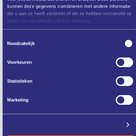
kunnen deze gegevens combineren met andere informatie
Donderdag 11-12-2025
die u aan ze heeft verstrekt of die ze hebben verzameld op
basis van uw gebruik van hun services.
Toestemmingsselectie
Noodzakelijk
Aanmelden
Voorkeuren
Statistieken
Zet in mijn agenda
Deel via
Marketing
Details tonen
ONZE
CASE