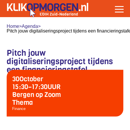
Home
>
Agenda
>
Pitch jouw digitaliseringsproject tijdens een financieringstafe
Pitch jouw
digitaliseringsproject tijdens
een financieringstafel
30
October
15:30
–
17:30
UUR
Bergen op Zoom
Thema
Finance