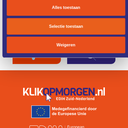
DIENSTEN
STUDIES
Alles toestaan
KENNIS &
FONDSEN &
Selectie toestaan
TRAINING
FINANCIERING
Weigeren
ZO WERKT
IK ZOEK
HET
EEN COACH