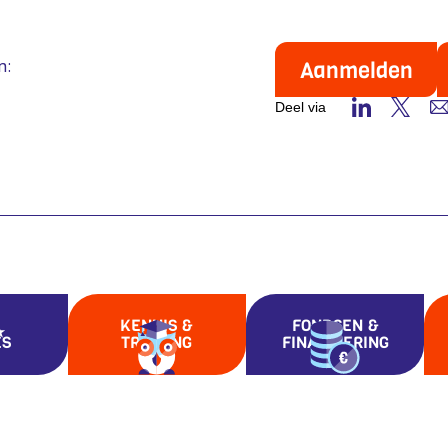
n:
Aanmelden
Deel via
KENNIS &
FONDSEN &
ES
TRAINING
FINANCIERING