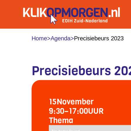
Home
>
Agenda
>
Precisiebeurs 2023
Precisiebeurs 20
15
November
9:30
–
17:00
UUR
Thema
No items found.