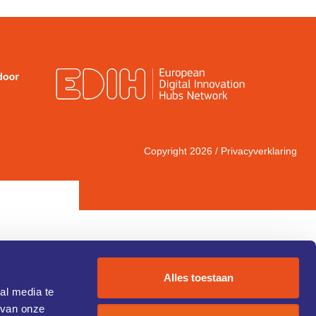
Copyright 2026 /
Privacyverklaring
Alles toestaan
al media te
 van onze
IC 1)