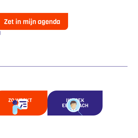
Zet in mijn agenda
ZO WERKT
IK ZOEK
HET
EEN COACH