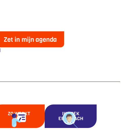
Zet in mijn agenda
ZO WERKT
IK ZOEK
HET
EEN COACH