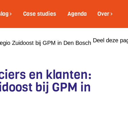
slag
Case studies
Agenda
Over
Deel deze pag
regio Zuidoost bij GPM in Den Bosch
iers en klanten:
idoost bij GPM in