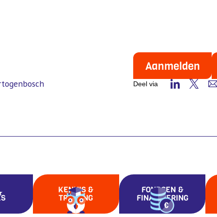
Aanmelden
ertogenbosch
Deel via
KENNIS &
FONDSEN &
ES
TRAINING
FINANCIERING