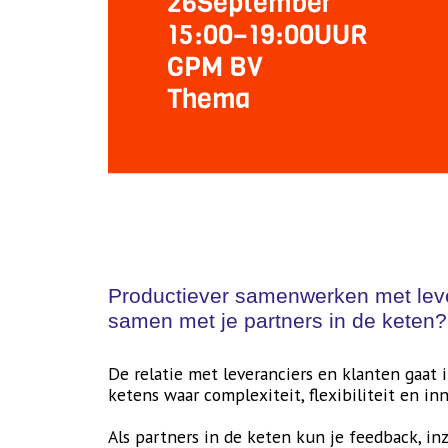
26
September
15:00
–
19:00
UUR
GPM BV
Thema
Productiever samenwerken met levera
samen met je partners in de keten?
De relatie met leveranciers en klanten gaat 
ketens waar complexiteit, flexibiliteit en in
Als partners in de keten kun je feedback, i