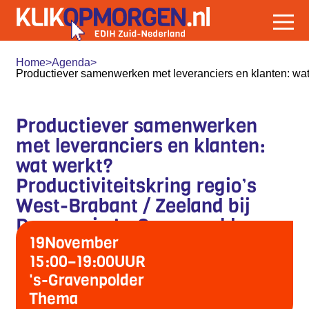
Home
>
Agenda
>
Productiever samenwerken met leveranciers en klanten: wat 
Productiever samenwerken
met leveranciers en klanten:
wat werkt?
Productiviteitskring regio’s
West-Brabant / Zeeland bij
Dumaco in ’s-Gravenpolder
19
November
15:00
–
19:00
UUR
's-Gravenpolder
Thema