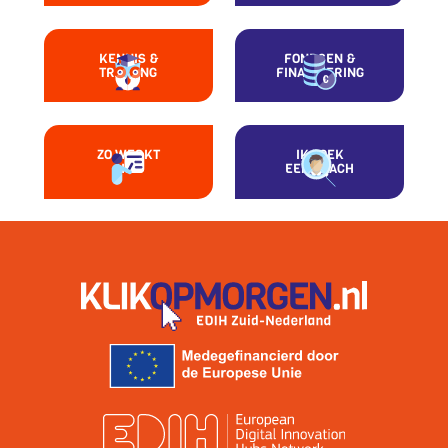
KENNIS &
FONDSEN &
TRAINING
FINANCIERING
ZO WERKT
IK ZOEK
HET
EEN COACH