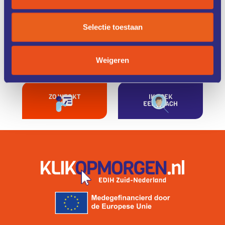
ONZE
CASE
DIENSTEN
STUDIES
Selectie toestaan
KENNIS &
FONDSEN &
TRAINING
FINANCIERING
Weigeren
ZO WERKT
IK ZOEK
HET
EEN COACH