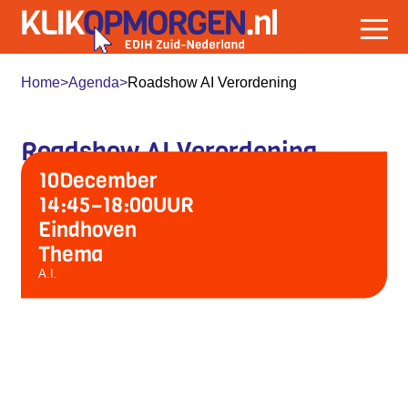
Home
>
Agenda
>
Roadshow AI Verordening
Roadshow AI Verordening
10
December
14:45
–
18:00
UUR
Eindhoven
Thema
A.I.