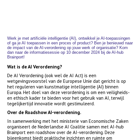
Werk je met artificiële intelligentie (AI), ontwikkel je AI-toepassingen
of ga je AI toepassen in een proces of product? Ben je benieuwd naar
de impact van de AI-verordening op jouw werk of organisatie? Kom
dan naar de informatiesessie op 10 december 2024 bij de AI-hub
Brainport!
Wat is de AI Verordening?
De AI Verordening (ook wel de AI Act) is een
wetgevingsvoorstel van de Europese Unie dat gericht is op
het reguleren van kunstmatige intelligentie (AI) binnen
Europa. Het doel van deze verordening is om een veiligheids-
en ethisch kader te bieden voor het gebruik van AI, terwijl
tegelijkertijd innovatie wordt gestimuleerd.
Over de Roadshow AI-verordening.
In samenwerking met het ministerie van Economische Zaken
organiseert de Nederlandse AI Coalitie samen met AI-hub
Brainport een roadshow over de AI-verordening. Deze
bijeenkomst biedt praktische inzichten en ruimte om