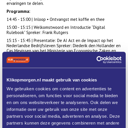
ervaringen te delen.
Programma:
14:45 - 15:00 | Inloop • Ontvangst met koffie en thee
15:00 - 15:15 | Welkomstwoord en Introductie “Digital
Rulebook” Spreker: Frank Rutgers
15:15 - 15:45 | Presentatie: De AI Act en de Impact op het
Nederlandse Bedrijfsleven Spreker: Diederik den Hollander en
Cas Mevissen van het Ministerie van Economische Zaken en
Klimaat (EZK)
15:45 - 16:15 | Ondernemerspanel: Vragen en Discussie
Gemodereerd door: Frank Rutgers
Waarom deelnemen?
Klikopmorgen.nl maakt gebruik van cookies
Dit is dé kans om in contact te komen met het Ministerie van
We gebruiken cookies om content en advertenties te
Economische Zaken, de Nederlandse AI Coalitie, de AI-hub
Brainport en andere spelers zoals Klik op Morgen en Brainport
personaliseren, om functies voor social media te bieden
TechLaw. Laat je inspireren en verzamel waarde volle
en om ons websiteverkeer te analyseren. Ook delen we
inzichten voor jouw werkveld!
informatie over uw gebruik van onze site met onze
partners voor social media, adverteren en analyse. Deze
partners kunnen deze gegevens combineren met andere
Programma