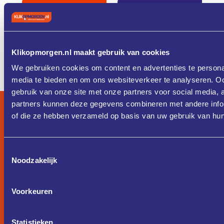
KENNIS &
FONDSEN &
TRAINING
FINANCIERING
Klikopmorgen.nl maakt gebruik van cookies
ZO WERKT
IK ZOEK
HET
EEN COACH
We gebruiken cookies om content en advertenties te personal
media te bieden en om ons websiteverkeer te analyseren. Oo
gebruik van onze site met onze partners voor social media,
partners kunnen deze gegevens combineren met andere inform
of die ze hebben verzameld op basis van uw gebruik van hun
Toestemmingsselectie
Noodzakelijk
Voorkeuren
Statistieken