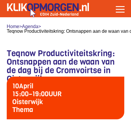
Home
>
Agenda
>
Teqnow Productiviteitskring: Ontsnappen aan de waan van de
Teqnow Productiviteitskring:
Ontsnappen aan de waan van
de dag bij de Cromvoirtse in
Oisterwijk
10
April
15:00
–
19:00
UUR
Oisterwijk
Thema