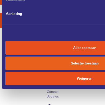
Copyright 2026 /
Privacyverklaring
Marketing
Pagina's
Alles toestaan
Home
Agenda
Vaardigheden en training
Selectie toestaan
Coaches
Case studies
Diensten
Weigeren
Cybersecurity
About
Contact
Updates