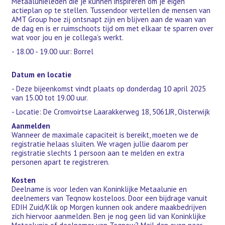
Metaalunieleden die je kunnen inspireren om je eigen
actieplan op te stellen. Tussendoor vertellen de mensen van
AMT Group hoe zij ontsnapt zijn en blijven aan de waan van
de dag en is er ruimschoots tijd om met elkaar te sparren over
wat voor jou en je collega’s werkt.
- 18.00 - 19.00 uur: Borrel
Datum en locatie
- Deze bijeenkomst vindt plaats op donderdag 10 april 2025
van 15.00 tot 19.00 uur.
- Locatie: De Cromvoirtse Laarakkerweg 18, 5061JR, Oisterwijk
Aanmelden
Wanneer de maximale capaciteit is bereikt, moeten we de
registratie helaas sluiten. We vragen jullie daarom per
registratie slechts 1 persoon aan te melden en extra
personen apart te registreren.
Kosten
Deelname is voor leden van Koninklijke Metaalunie en
deelnemers van Teqnow kosteloos. Door een bijdrage vanuit
EDIH Zuid/Klik op Morgen kunnen ook andere maakbedrijven
zich hiervoor aanmelden. Ben je nog geen lid van Koninklijke