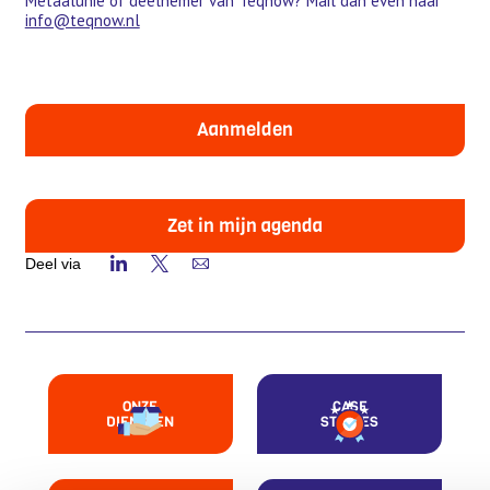
Metaalunie of deelnemer van Teqnow? Mail dan even naar
info@teqnow.nl
Aanmelden
Zet in mijn agenda
Deel via
ONZE
CASE
DIENSTEN
STUDIES