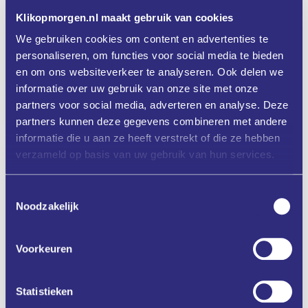
Programma
Klikopmorgen.nl maakt gebruik van cookies
We gebruiken cookies om content en advertenties te
personaliseren, om functies voor social media te bieden
en om ons websiteverkeer te analyseren. Ook delen we
informatie over uw gebruik van onze site met onze
Aanmelden
partners voor social media, adverteren en analyse. Deze
partners kunnen deze gegevens combineren met andere
informatie die u aan ze heeft verstrekt of die ze hebben
Zet in mijn agenda
verzameld op basis van uw gebruik van hun services.
Deel via
Toestemmingsselectie
Noodzakelijk
Voorkeuren
ONZE
CASE
DIENSTEN
STUDIES
Statistieken