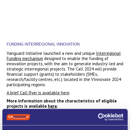
FUNDING INTERREGIONAL INNOVATION
Vanguard Initiative launched a new and unique
Interregional
Funding mechanism
designed to enable the funding of
innovation projects, with the aim to generate industry-led and
strategic interregional projects. The Call 2024 will provide
financial support (grants) to stakeholders (SMEs,
research/facility centres, etc.) located in the VInnovate 2024
participating regions.
A brief Call flyer is available here
.
More information about the characteristics of eligible
projects is available
here
.
More information about the Call 2024 application
procedure is available
here
.