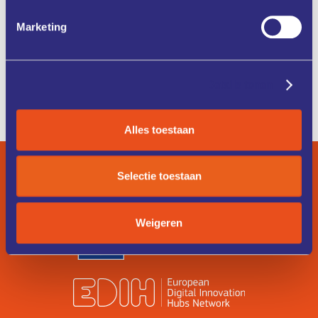
KENNIS &
FONDSEN &
Marketing
TRAINING
FINANCIERING
Details tonen
ZO WERKT
IK ZOEK
HET
EEN COACH
Alles toestaan
Selectie toestaan
Weigeren