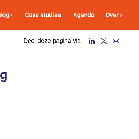
slag
Case studies
Agenda
Over
Deel deze pagina via
ng