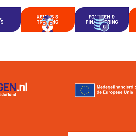
KENNIS &
FONDSEN &
ES
TRAINING
FINANCIERING