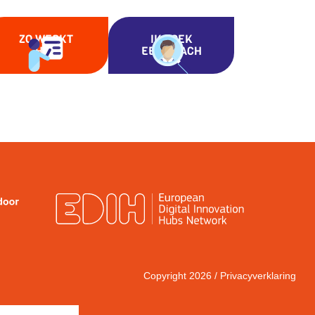
ZO WERKT
IK ZOEK
HET
EEN COACH
Copyright 2026 /
Privacyverklaring