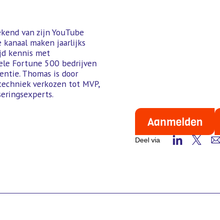
ekend van zijn YouTube
e kanaal maken jaarlijks
jd kennis met
kele Fortune 500 bedrijven
gentie. Thomas is door
techniek verkozen tot MVP,
eringsexperts.
Aanmelden
Deel via