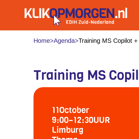
Home
>
Agenda
>
Training MS Copilot 
Training MS Copi
11
October
9:00
–
12:30
UUR
Limburg