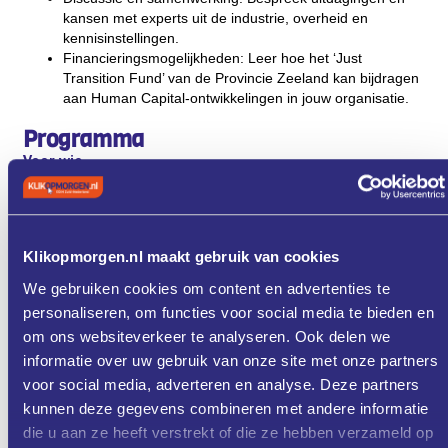
kansen met experts uit de industrie, overheid en
kennisinstellingen.
Financieringsmogelijkheden: Leer hoe het ‘Just
Transition Fund’ van de Provincie Zeeland kan bijdragen
aan Human Capital-ontwikkelingen in jouw organisatie.
Programma
Voor wie
Deze bijeenkomst is speciaal bedoeld voor professionals uit
de industrie en technologie die zich bezighouden met
kennisborging en innovatie in productie- en
onderhoudsprocessen.
Klikopmorgen.nl maakt gebruik van cookies
Meld je aan
We gebruiken cookies om content en advertenties te
Wil jij deel uitmaken van deze exclusieve sessie? Meld je dan
personaliseren, om functies voor social media te bieden en
aan vóór 2 april 2025 bij Programmamanager Industriële &
Digitale Innovatie Rutger van der Male via
om ons websiteverkeer te analyseren. Ook delen we
rutgervandermale@impulszeeland.nl
. Het aantal plekken is
informatie over uw gebruik van onze site met onze partners
beperkt, dus wees er op tijd bij!
voor social media, adverteren en analyse. Deze partners
kunnen deze gegevens combineren met andere informatie
die u aan ze heeft verstrekt of die ze hebben verzameld op