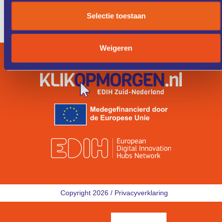
ZO WERKT
IK ZOEK
Selectie toestaan
HET
EEN COACH
Weigeren
Copyright 2026 /
Privacyverklaring