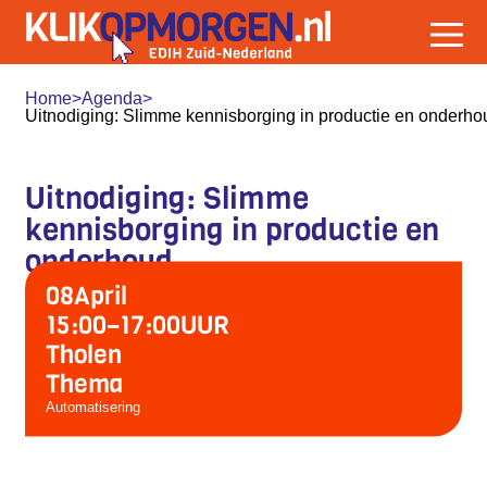
Home
>
Agenda
>
Uitnodiging: Slimme kennisborging in productie en onderho
Uitnodiging: Slimme
kennisborging in productie en
onderhoud
08
April
15:00
–
17:00
UUR
Tholen
Thema
Automatisering