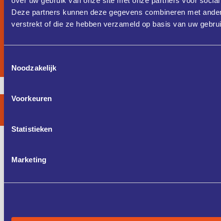
over uw gebruik van onze site met onze partners voor social
Deze partners kunnen deze gegevens combineren met andere 
verstrekt of die ze hebben verzameld op basis van uw gebru
Toestemmingsselectie
Noodzakelijk
Copyright 2026 /
Privacyverklaring
Voorkeuren
Statistieken
Pagina's
Marketing
Home
Agenda
Vaardigheden en training
Coaches
Case studies