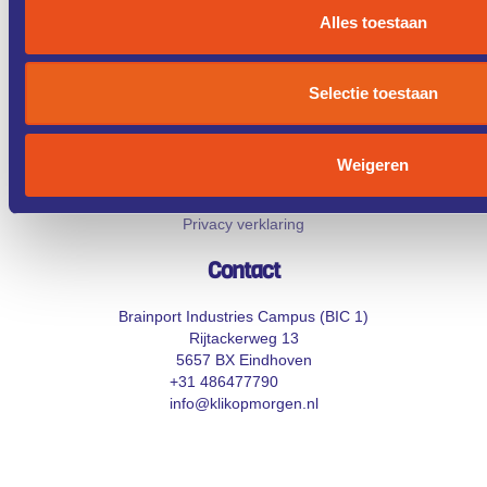
Diensten
Alles toestaan
Cybersecurity
About
Contact
Selectie toestaan
Updates
Over
Weigeren
Cookie verklaring
Privacy verklaring
Contact
Brainport Industries Campus (BIC 1)
Rijtackerweg 13
5657 BX Eindhoven
+31 486477790
info@klikopmorgen.nl