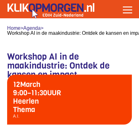
Home
>
Agenda
>
Workshop AI in de maakindustrie: Ontdek de kansen en imp
Workshop AI in de
maakindustrie: Ontdek de
kansen en impact
12
March
9:00
–
11:30
UUR
Heerlen
Thema
A.I.