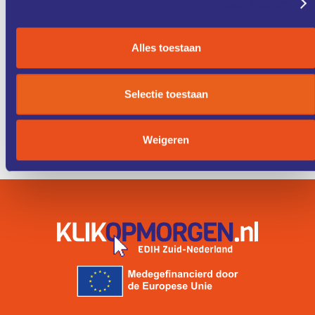
Details tonen
DIENSTEN
STUDIES
Alles toestaan
KENNIS &
FONDSEN &
TRAINING
FINANCIERING
Selectie toestaan
ZO WERKT
IK ZOEK
Weigeren
HET
EEN COACH