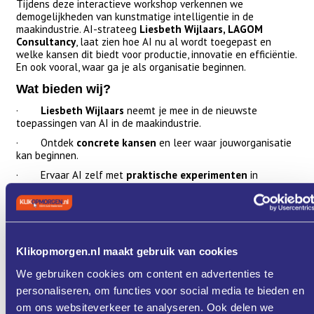
Tijdens deze interactieve workshop verkennen we
demogelijkheden van kunstmatige intelligentie in de
maakindustrie. AI-strateeg
Liesbeth Wijlaars, LAGOM
Consultancy
, laat zien hoe AI nu al wordt toegepast en
welke kansen dit biedt voor productie, innovatie en efficiëntie.
En ook vooral, waar ga je als organisatie beginnen.
Wat bieden wij?
·
Liesbeth Wijlaars
neemt je mee in de nieuwste
toepassingen van AI in de maakindustrie.
· Ontdek
concrete kansen
en leer waar jouworganisatie
kan beginnen.
· Ervaar AI zelf met
praktische experimenten
in
taalmodellen en beeldgeneratie.
· Ga naar huis met
direct toepasbare inzichtenen tools
om AI in jouw organisatie te integreren.
Klikopmorgen.nl maakt gebruik van cookies
Programma
We gebruiken cookies om content en advertenties te
Datum
: Woensdag 12 maart 2025
personaliseren, om functies voor social media te bieden en
Tijd
: 09:00 uur - 11:30 uur
Locatie
: Brightlands Smart Services Campus
om ons websiteverkeer te analyseren. Ook delen we