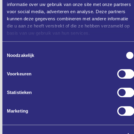
Adres
: Smedestraat 2, 6411 CR, Heerlen
informatie over uw gebruik van onze site met onze partners
Parkeren
: Als je dit evenement bezoekt, kun je parkeren bij
voor social media, adverteren en analyse. Deze partners
Q-Park 't Loon, op ongeveer 5 minuten loopafstand van de
campus.
kunnen deze gegevens combineren met andere informatie
die u aan ze heeft verstrekt of die ze hebben verzameld op
basis van uw gebruik van hun services.
Toestemmingsselectie
Noodzakelijk
Aanmelden
Voorkeuren
Zet in mijn agenda
Statistieken
Deel via
Marketing
ONZE
CASE