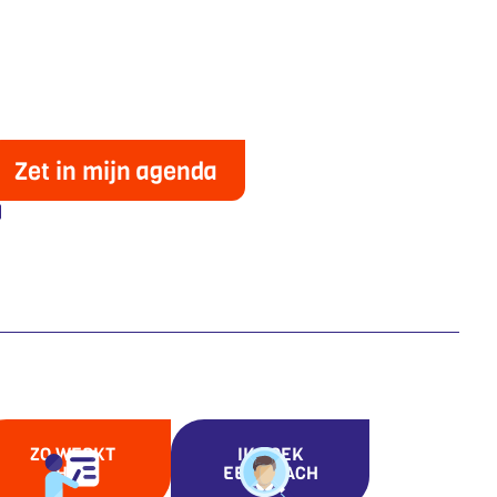
Zet in mijn agenda
ZO WERKT
IK ZOEK
HET
EEN COACH