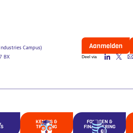
Aanmelden
 Industries Campus)
57 BX
Deel via
KENNIS &
FONDSEN &
ES
TRAINING
FINANCIERING