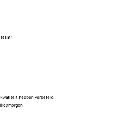
r team?
n kwaliteit hebben verbeterd.
likopmorgen.