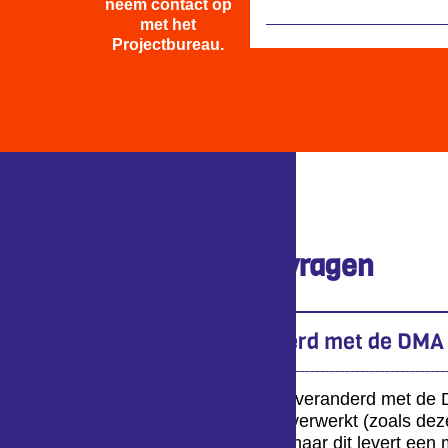
neem contact op
met het
Projectbureau.
Veelgestelde vragen
Wat is er veranderd met de DMA
Er is in principe niets veranderd met de
assessment hebben verwerkt (zoals deze
hierdoor wat langer, maar dit levert een