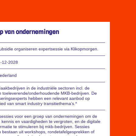
p van ondernemingen
ubsidie organiseren expertsessie via Klikopmorgen.
-12-2028
ederland
akbedrijven in de industriële sectoren incl. de
n toeleverende/onderhoudende MKB-bedrijven. De
liseringsexperts hebben een relevant aanbod op
ed van smart industry transitiethema’s.*
sessies voor een groep van ondernemingen om de
e kennis en vaardigheden te vergroten, en de digitale
rmatie te stimuleren bij mkb-bedrijven. Sessies
 bestaan uit workshops, rondetafelgesprekken of