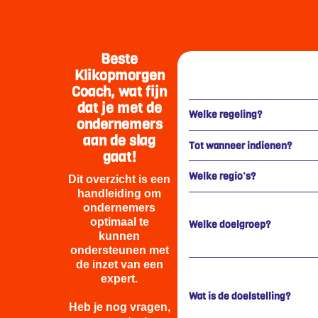
Beste
Klikopmorgen
Coach, wat fijn
dat je met de
Welke regeling?
ondernemers
aan de slag
Tot wanneer indienen?
gaat!
Welke regio’s?
Dit overzicht is een
handleiding om
ondernemers
optimaal te
Welke doelgroep?
kunnen
ondersteunen met
de inzet van een
expert.
Wat is de doelstelling?
Heb je nog vragen,