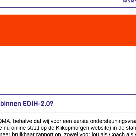
een ler
 binnen EDIH-2.0?
 DMA, behalve dat wij voor een eerste ondersteuningsvraa
 nu online staat op de Klikopmorgen website) in de sta
 meer bruikbaar rapport op, zowel voor jou als Coach al