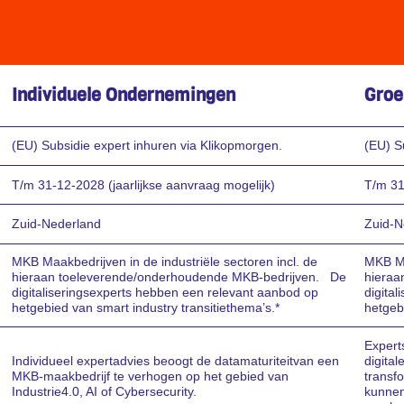
Individuele Ondernemingen
Groe
(EU) Subsidie expert inhuren via Klikopmorgen.
(EU) S
T/m 31-12-2028 (jaarlijkse aanvraag mogelijk)
T/m 31
Zuid-Nederland
Zuid-N
MKB Maakbedrijven in de industriële sectoren incl. de
MKB Ma
hieraan toeleverende/onderhoudende MKB-bedrijven. De
hieraa
digitaliseringsexperts hebben een relevant aanbod op
digita
hetgebied van smart industry transitiethema’s.*
hetgebi
Expert
Individueel expertadvies beoogt de datamaturiteitvan een
digital
MKB-maakbedrijf te verhogen op het gebied van
transfo
Industrie4.0, AI of Cybersecurity.
kunnen