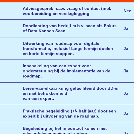
Adviesgesprek n.a.v. vraag of contact (incl.
Nee
voorbereiding en verslaglegging.
Doorlichting van bedrijf m.b.v. scan als Fokus
Ja
of Data Kansen Scan.
Uitwerking van roadmap voor digitale
transformatie, inclusief lange termijn doelen
Ja
en korte termijn stappen.
Inschakeling van een expert voor
ondersteuning bij de implementatie van de
Ja
roadmap.
Leren-van-elkaar kring gefaciliteerd door BD-er
en met betrokkenheid
Ja
van een expert.
Praktische begeleiding (+/- half jaar) door een
Ja
expert bij uitvoering van de roadmap.
Begeleiding bij het in contact komen met
relevanteleveranciers of andere
Ja