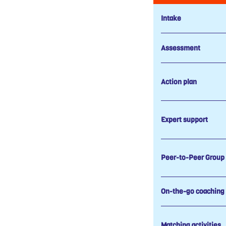
Intake
Assessment
Action plan
Expert support
Peer-to-Peer Group
On-the-go coaching
Matching activities