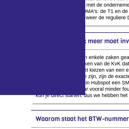
deze automatisch om met de ondernemer
T0 volgen nog twee DMA's: de T1 en de T
onderneming. Dit zijn weer de reguliere
Het lijkt erop of ik meer moet i
Ja en nee. Wij hebben enkele zaken gea
daarnaast gebruikmaken van de KvK data
nodig hebben. Ook het kiezen van een e
mogelijk nieuw voor je zijn, zijn de exac
namelijk automatisch in Hubspot een SME 
tijdsbesparing op maar vooral minder fo
kun je direct starten, dus we hebben het
Waarom staat het BTW-nummer 