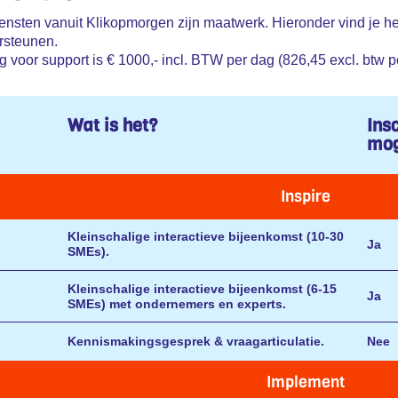
iensten vanuit Klikopmorgen zijn maatwerk. Hieronder vind je h
rsteunen.
voor support is € 1000,- incl. BTW per dag (826,45 excl. btw p
Wat is het?
Ins
mog
Inspire
Kleinschalige interactieve bijeenkomst (10-30
Ja
SMEs).
Kleinschalige interactieve bijeenkomst (6-15
Ja
SMEs) met ondernemers en experts.
Kennismakingsgesprek & vraagarticulatie.
Nee
Implement