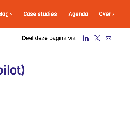
slag
Case studies
Agenda
Over
Deel deze pagina via
ilot)