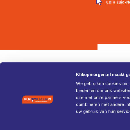
Klikopmorgen.nl maakt ge
Pagina's
Over
We gebruiken cookies om c
bieden en om ons websitev
Home
Cookie 
site met onze partners vo
Agenda
Privacy
Vaardigheden en training
combineren met andere inf
Coaches
uw gebruik van hun servic
Case studies
Diensten
Cybersecurity