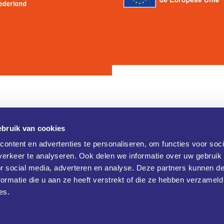
bruik van cookies
Contact
ontent en advertenties te personaliseren, om functies voor soci
erkeer te analyseren. Ook delen we informatie over uw gebruik
Brainport Industries Campus (B
verklaring
or social media, adverteren en analyse. Deze partners kunnen 
Rijtackerweg 13
 verklaring
5657 BX Eindhoven
ormatie die u aan ze heeft verstrekt of die ze hebben verzameld
+31 486477790
es.
info@klikopmorgen.nl