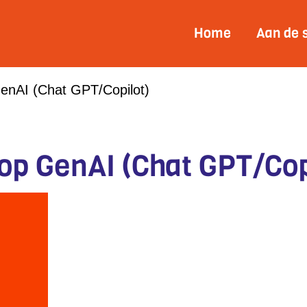
Home
Aan de 
enAI (Chat GPT/Copilot)
p GenAI (Chat GPT/Cop