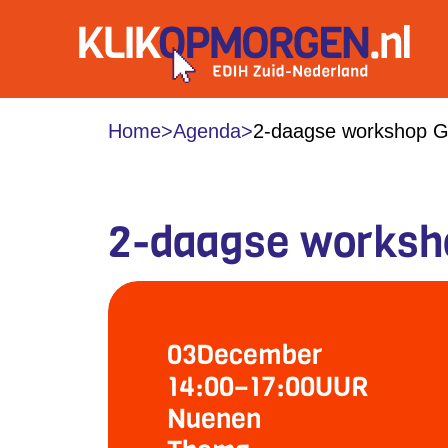
Home
>
Agenda
>
2-daagse workshop G
2-daagse worksho
03
December
14:00
–
17:00
UUR
Nuenen