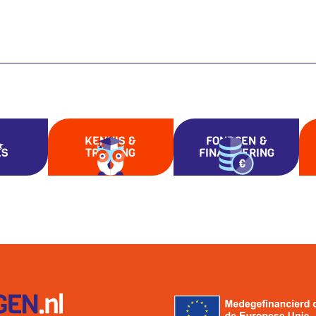
KENNIS &
FONDSEN &
ES
TRAINING
FINANCIERING