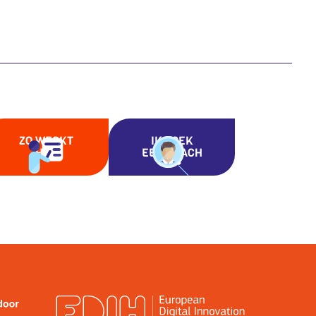
ZO WERKT
IK ZOEK
HET
EEN COACH