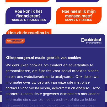
Hoe kan ik het
Hoe neem ik mijn
financieren?
mensen mee?
FONDSEN & FINANCIERING
KENNIS & TRAINING
Hoe zit de regeling in
elkaar?
ZO WERKT HET
Klikopmorgen.nl maakt gebruik van cookies
395
232
7988
We gebruiken cookies om content en advertenties te
Ondernemingen
Workshops
Deelnemers
personaliseren, om functies voor social media te bieden
voorzien van
gegeven
aan events
expertadvies
en om ons websiteverkeer te analyseren. Ook delen we
informatie over uw gebruik van onze site met onze
partners voor social media, adverteren en analyse. Deze
partners kunnen deze gegevens combineren met andere
informatie die u aan ze heeft verstrekt of die ze hebben
verzameld op basis van uw gebruik van hun services.