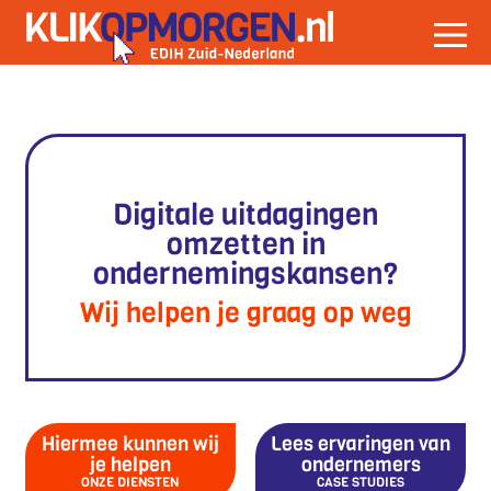
Digitale uitdagingen
omzetten in
ondernemingskansen?
Wij helpen je graag op weg
Hiermee kunnen wij
Lees ervaringen van
je helpen
ondernemers
ONZE DIENSTEN
CASE STUDIES