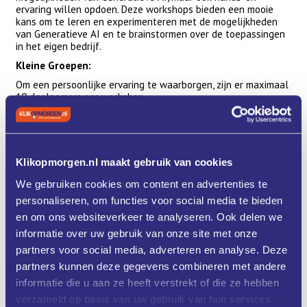
ervaring willen opdoen. Deze workshops bieden een mooie
kans om te leren en experimenteren met de mogelijkheden
van Generatieve AI en te brainstormen over de toepassingen
in het eigen bedrijf.
Kleine Groepen:
Om een persoonlijke ervaring te waarborgen, zijn er maximaal
10 deelnemers per workshop.
Werken op eigen laptop.
Klikopmorgen.nl maakt gebruik van cookies
Programma
Let op: dit is een 2-daagse workshop!
We gebruiken cookies om content en advertenties te
personaliseren, om functies voor social media te bieden
Datum: 11 juni en 18 mei (deelname aan beide dagen
verplicht)
en om ons websiteverkeer te analyseren. Ook delen we
Tijd 11 juni: 15.00-18.00 uur
informatie over uw gebruik van onze site met onze
partners voor social media, adverteren en analyse. Deze
Tijd 18 juni: 15.00 - 18.00 uur
partners kunnen deze gegevens combineren met andere
Locatie: PVO Limburg, Steegstraat 5, Roermond
informatie die u aan ze heeft verstrekt of die ze hebben
verzameld op basis van uw gebruik van hun services.