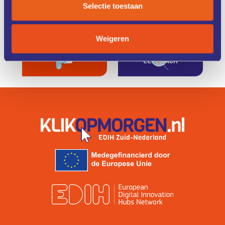
KENNIS &
FONDSEN &
Selectie toestaan
TRAINING
FINANCIERING
Weigeren
ZO WERKT
IK ZOEK
HET
EEN COACH