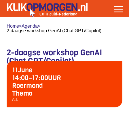
Home
>
Agenda
>
2-daagse workshop GenAI (Chat GPT/Copilot)
2-daagse workshop GenAI
(Chat GPT/Copilot)
11
June
14:00
–
17:00
UUR
Roermond
Thema
A.I.