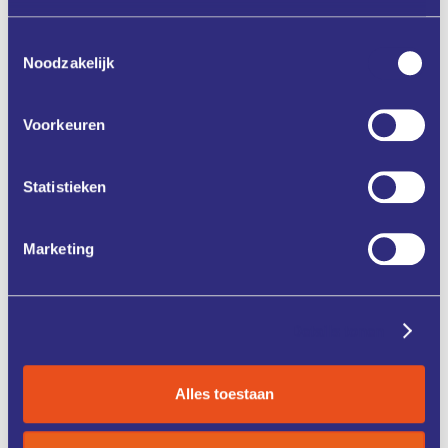
Toestemmingsselectie
Noodzakelijk
Aanmelden
Voorkeuren
Statistieken
Zet in mijn agenda
Deel via
Marketing
Details tonen
ONZE
CASE
DIENSTEN
STUDIES
Alles toestaan