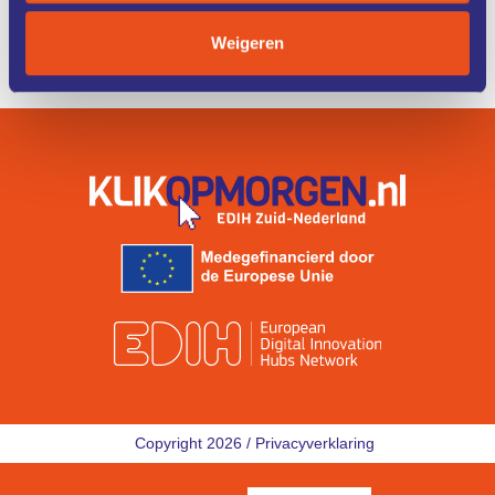
ZO WERKT
IK ZOEK
Weigeren
HET
EEN COACH
Copyright 2026 /
Privacyverklaring