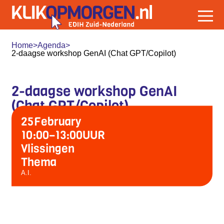
Home
>
Agenda
>
2-daagse workshop GenAI (Chat GPT/Copilot)
2-daagse workshop GenAI
(Chat GPT/Copilot)
25
February
10:00
–
13:00
UUR
Vlissingen
Thema
A.I.