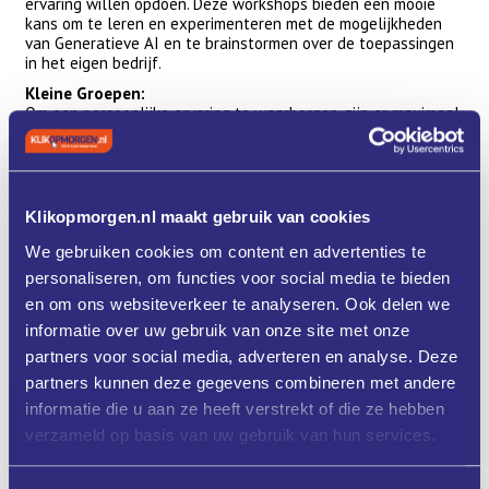
ervaring willen opdoen. Deze workshops bieden een mooie
kans om te leren en experimenteren met de mogelijkheden
van Generatieve AI en te brainstormen over de toepassingen
in het eigen bedrijf.
Kleine Groepen:
Om een persoonlijke ervaring te waarborgen, zijn er maximaal
12 deelnemers per workshop.
Benodigdheden:
Werken op eigen laptop.
Betaalde versie van Chat GPT (
Link betaalde versie Chat GPT
)
Klikopmorgen.nl maakt gebruik van cookies
We gebruiken cookies om content en advertenties te
Programma
personaliseren, om functies voor social media te bieden
en om ons websiteverkeer te analyseren. Ook delen we
Let op: dit is een 2-daagse workshop!
(Deelname aan allebei de dagen is verplicht!)
informatie over uw gebruik van onze site met onze
partners voor social media, adverteren en analyse. Deze
Datum:
Dinsdag 25 februari en dinsdag 11 maart 2025
Tijd:
10.00-13.00 uur
partners kunnen deze gegevens combineren met andere
Locatie:
Impuls Zeeland
informatie die u aan ze heeft verstrekt of die ze hebben
Adres:
Edisonweg 37, D1, 4382 NV Vlissingen
verzameld op basis van uw gebruik van hun services.