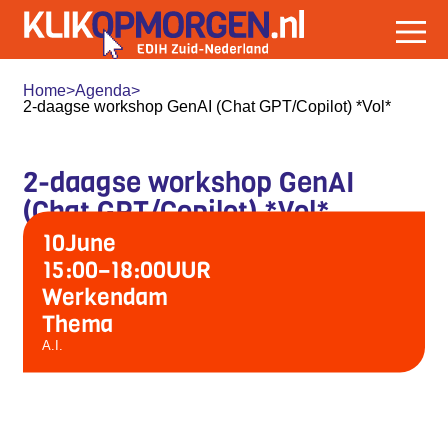
Home
>
Agenda
>
2-daagse workshop GenAI (Chat GPT/Copilot) *Vol*
2-daagse workshop GenAI
(Chat GPT/Copilot) *Vol*
10
June
15:00
–
18:00
UUR
Werkendam
Thema
A.I.