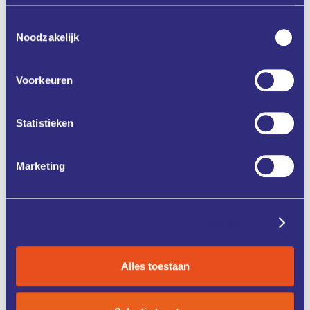
Toestemmingsselectie
Noodzakelijk
Aanmelden
Voorkeuren
Zet in mijn agenda
Statistieken
Deel via
Marketing
Details tonen
ONZE
CASE
DIENSTEN
STUDIES
Alles toestaan
KENNIS &
FONDSEN &