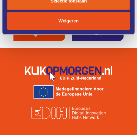
Selectie toestaan
TRAINING
FINANCIERING
Weigeren
ZO WERKT
IK ZOEK
HET
EEN COACH