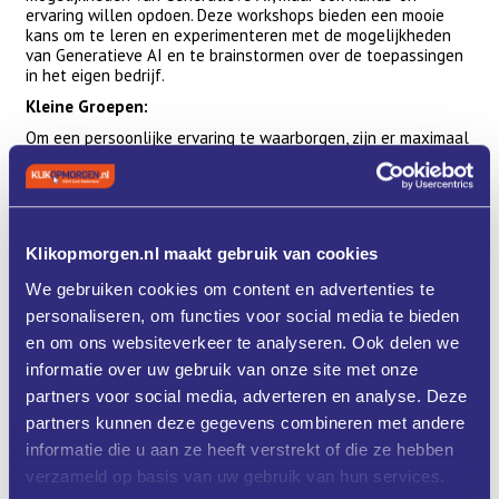
ervaring willen opdoen. Deze workshops bieden een mooie
kans om te leren en experimenteren met de mogelijkheden
van Generatieve AI en te brainstormen over de toepassingen
in het eigen bedrijf.
Kleine Groepen:
Om een persoonlijke ervaring te waarborgen, zijn er maximaal
10 deelnemers per workshop.
Werken op eigen laptop.
Klikopmorgen.nl maakt gebruik van cookies
Programma
We gebruiken cookies om content en advertenties te
Let op: dit is een 2-daagse workshop!
personaliseren, om functies voor social media te bieden
Datum: 10 juni en 17 juni (deelname aan beide dagen
en om ons websiteverkeer te analyseren. Ook delen we
verplicht)
informatie over uw gebruik van onze site met onze
Tijd 10 juni: 15.00-18.00 uur
partners voor social media, adverteren en analyse. Deze
Tijd 17 juni: 15.00 - 18.00 uur
partners kunnen deze gegevens combineren met andere
Beatrixhaven 8b, Werkendam, 1e etage
informatie die u aan ze heeft verstrekt of die ze hebben
verzameld op basis van uw gebruik van hun services.