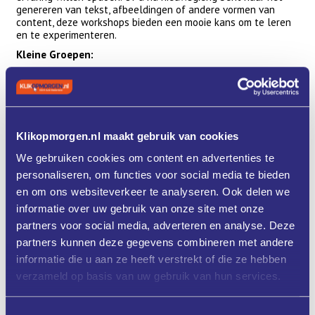
genereren van tekst, afbeeldingen of andere vormen van
content, deze workshops bieden een mooie kans om te leren
en te experimenteren.
Kleine Groepen:
Om een persoonlijke ervaring te waarborgen, zijn er maximaal
10 deelnemers per workshop.
Werken op eigen laptop.
Programma
Klikopmorgen.nl maakt gebruik van cookies
Let op: dit is een 2-daagse workshop!
We gebruiken cookies om content en advertenties te
Datum: 14 en 28 maart (deelname aan beide dagen verplicht)
personaliseren, om functies voor social media te bieden
Tijd: 15.00-18.00 uur
en om ons websiteverkeer te analyseren. Ook delen we
Locatie: Brainport Development, Achtseweg Zuid 159H, 5651
informatie over uw gebruik van onze site met onze
GW Eindhoven
partners voor social media, adverteren en analyse. Deze
partners kunnen deze gegevens combineren met andere
informatie die u aan ze heeft verstrekt of die ze hebben
verzameld op basis van uw gebruik van hun services.
Toestemmingsselectie