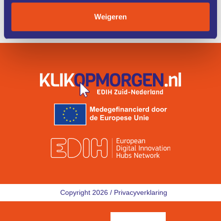
ZO WERKT
IK ZOEK
Weigeren
HET
EEN COACH
Copyright 2026 /
Privacyverklaring