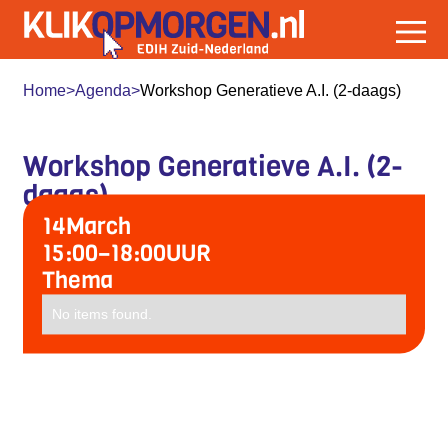
Home
>
Agenda
>
Workshop Generatieve A.I. (2-daags)
Workshop Generatieve A.I. (2-
daags)
14
March
15:00
–
18:00
UUR
Thema
No items found.