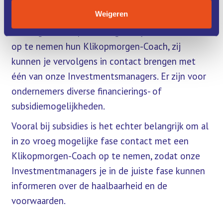
groeien, maar beschik je niet over budget om
Weigeren
deze investering(en) te doen. Ondernemers die
hier tegenaan lopen, nodigen wij uit om contact
op te nemen hun Klikopmorgen-Coach, zij
kunnen je vervolgens in contact brengen met
één van onze Investmentsmanagers. Er zijn voor
ondernemers diverse financierings- of
subsidiemogelijkheden.
Vooral bij subsidies is het echter belangrijk om al
in zo vroeg mogelijke fase contact met een
Klikopmorgen-Coach op te nemen, zodat onze
Investmentmanagers je in de juiste fase kunnen
informeren over de haalbaarheid en de
voorwaarden.