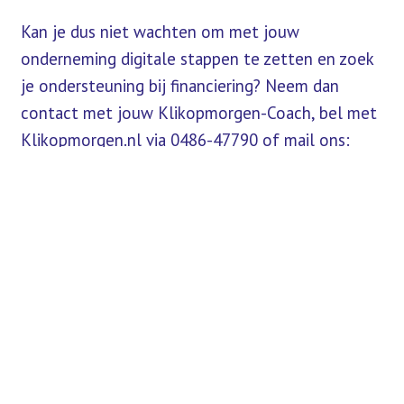
Kan je dus niet wachten om met jouw
onderneming digitale stappen te zetten en zoek
je ondersteuning bij financiering? Neem dan
contact met jouw Klikopmorgen-Coach, bel met
Klikopmorgen.nl via 0486-47790 of mail ons:
info@klikopmorgen.nl.
Mis je iets of heb je op- of aanmerkingen? Laat het ons weten
via
info@klikopmorgen.nl