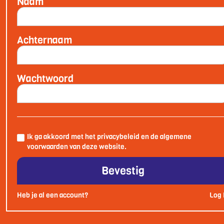
Naam
Achternaam
Wachtwoord
Ik ga akkoord met het privacybeleid en de algemene
voorwaarden van deze website.
Heb je al een account?
Log 