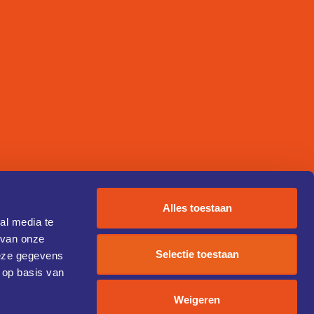
Alles toestaan
al media te
 van onze
Selectie toestaan
deze gegevens
 op basis van
Weigeren