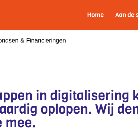
Home
Aan de 
ondsen & Financieringen
CIERING
ppen in digitalisering
 aardig oplopen. Wij de
e mee.