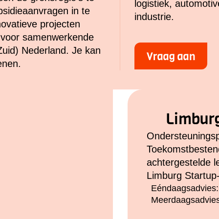
logistiek, automot
bsidieaanvragen in te
industrie.
novatieve projecten
ng) voor samenwerkende
Zuid) Nederland. Je kan
Vraag aan
enen.
Limbur
Ondersteunings
Toekomstbestend
achtergestelde le
Limburg Startup
Eéndaagsadvies:
Meerdaagsadvies