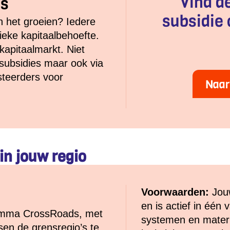
Vind d
ds
subsidie 
an het groeien? Iedere
ieke kapitaalbehoefte.
kapitaalmarkt. Niet
 subsidies maar ook via
steerders voor
Naar
in jouw regio
Voorwaarden:
Jouw
en is actief in één
amma CrossRoads, met
systemen en materia
en de grensregio’s te