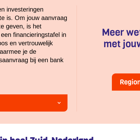
len investeringen
te is. Om jouw aanvraag
te geven, is het
Meer we
en financieringstafel in
met jouw
oos en vertrouwelijk
waarmee je de
gsaanvraag bij een bank
Region