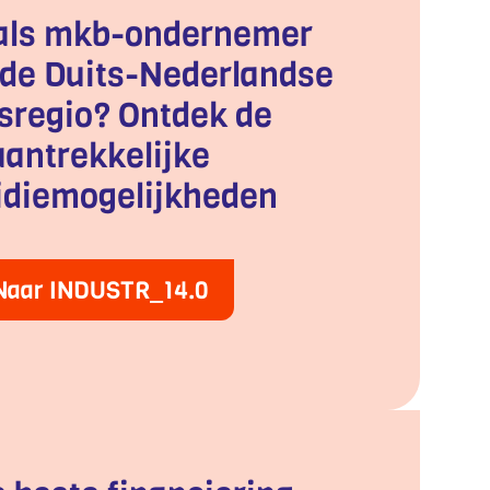
j als mkb-ondernemer
n de Duits-Nederlandse
sregio? Ontdek de
aantrekkelijke
idiemogelijkheden
Naar INDUSTR_14.0