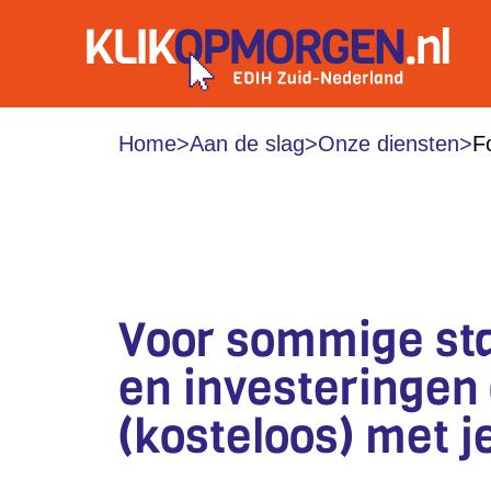
Home
>
Aan de slag
>
Onze diensten
>
F
FONDSEN & FINAN
Voor sommige sta
en investeringen
(kosteloos) met j