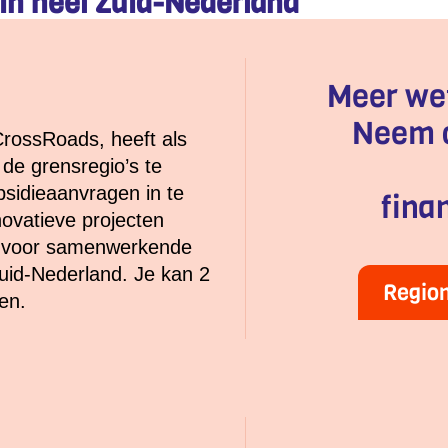
in heel Zuid-Nederland
Meer we
Neem c
rossRoads, heeft als
de grensregio’s te
bsidieaanvragen in te
fina
novatieve projecten
ng) voor samenwerkende
uid-Nederland. Je kan 2
Region
en.