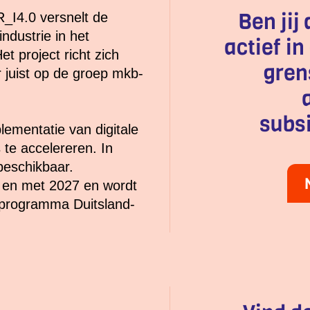
Ben ji
R_I4.0 versnelt de
industrie in het
actief i
t project richt zich
gren
r juist op de groep mkb-
subs
lementatie van digitale
te accelereren. In
 beschikbaar.
 en met 2027 en wordt
 programma Duitsland-