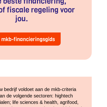
e beste financiering,
of fiscale regeling voor
jou.
 mkb-financieringsgids
 bedrijf voldoet aan de mkb-criteria
 van de volgende sectoren: hightech
len; life sciences & health, agrifood,