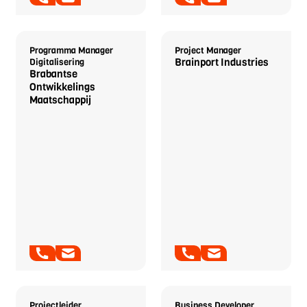
Florence Bongers-
Gerard Blom
Rijnders
Programma Manager
Project Manager
Brainport Industries
Digitalisering
Brabantse
Ontwikkelings
Maatschappij
Marcel van Haren
Edwin Dekker
Projectleider
Business Developer