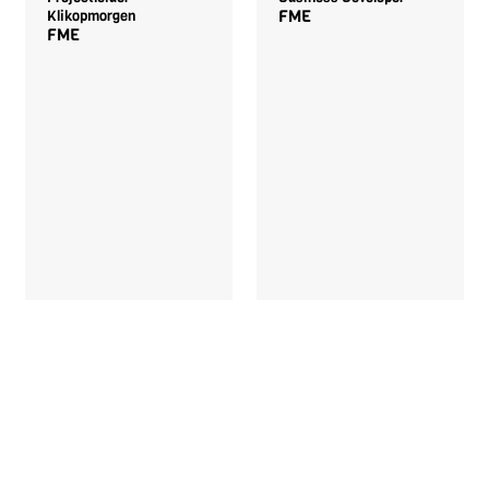
FME
Klikopmorgen
FME
Anke Meuffels
Ad Reijnen
Specialist slimmer
Specialist
werken op de werkvloer
bedrijfsdigitalisering
REWIN
en mbo-opleidingen
Koninklijke
Metaalunie