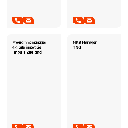
Aart Willem
Rutger van der Male
Benschop
Programmamanager
MKB Manager
TNO
digitale innovatie
Impuls Zeeland