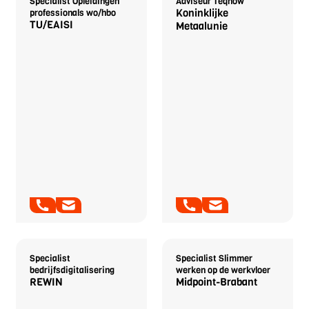
Specialist Opleidingen
Adviseur Teqnow
Koninklijke
professionals wo/hbo
TU/EAISI
Metaalunie
Richard van Alphen
Petra Mouthaan
Specialist
Specialist Slimmer
bedrijfsdigitalisering
werken op de werkvloer
REWIN
Midpoint-Brabant