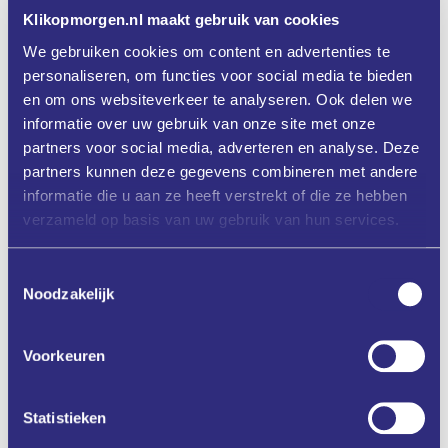
Klikopmorgen.nl is gevestigd op de
Klikopmorgen.nl maakt gebruik van cookies
Brainport Industries Campus in
We gebruiken cookies om content en advertenties te
Eindhoven, je bent altijd van harte
personaliseren, om functies voor social media te bieden
welkom om even bij ons binnen te
en om ons websiteverkeer te analyseren. Ook delen we
informatie over uw gebruik van onze site met onze
lopen met een vraag over digitalisering
partners voor social media, adverteren en analyse. Deze
binnen jouw onderneming!
partners kunnen deze gegevens combineren met andere
informatie die u aan ze heeft verstrekt of die ze hebben
verzameld op basis van uw gebruik van hun services.
Bezoekadres
Toestemmingsselectie
Noodzakelijk
Klikopmorgen.nl/EDIH Zuid-Nederland
:
Brainport Industries Campus (BIC 1)
Voorkeuren
Rijtackerweg 13, Eindhoven
Statistieken
Online