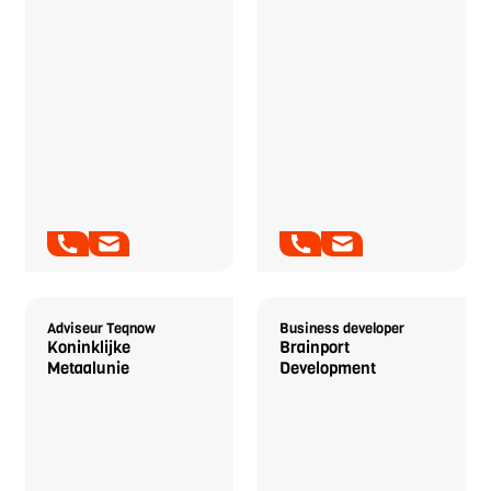
Desiree van
Marielle Vermunt
Zutphen
Adviseur Teqnow
Business developer
Koninklijke
Brainport
Metaalunie
Development