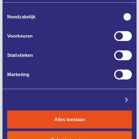
Toestemmingsselectie
Noodzakelijk
Aanmelden
Voorkeuren
Zet in mijn agenda
Statistieken
Deel via
Marketing
Details tonen
ONZE
CASE
DIENSTEN
STUDIES
Alles toestaan
KENNIS &
FONDSEN &