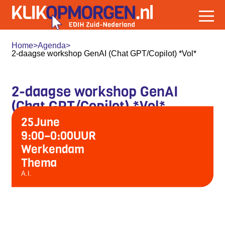
Home
>
Agenda
>
2-daagse workshop GenAI (Chat GPT/Copilot) *Vol*
2-daagse workshop GenAI
(Chat GPT/Copilot) *Vol*
25
June
9:00
–
0:00
UUR
Werkendam
Thema
A.I.