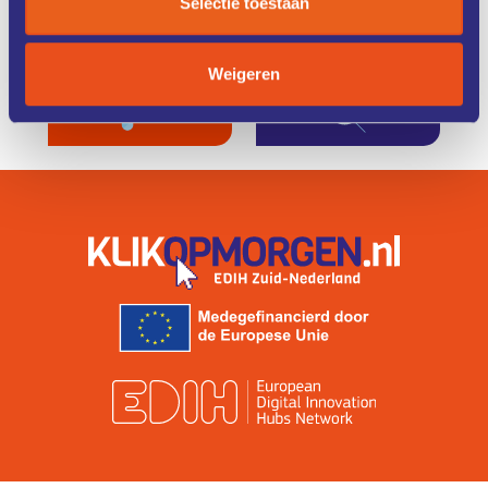
Selectie toestaan
TRAINING
FINANCIERING
Weigeren
ZO WERKT
IK ZOEK
HET
EEN COACH