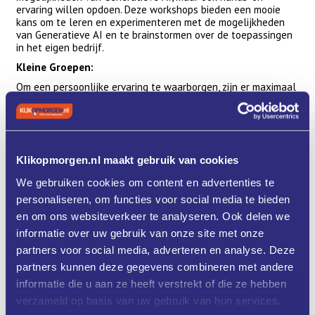
ervaring willen opdoen. Deze workshops bieden een mooie
kans om te leren en experimenteren met de mogelijkheden
van Generatieve AI en te brainstormen over de toepassingen
in het eigen bedrijf.
Kleine Groepen:
Om een persoonlijke ervaring te waarborgen, zijn er maximaal
10 deelnemers per workshop.
Werken op eigen laptop.
Klikopmorgen.nl maakt gebruik van cookies
Programma
We gebruiken cookies om content en advertenties te
Let op: dit is een 2-daagse workshop!
personaliseren, om functies voor social media te bieden
Datum: 25 juni en 2 juli (deelname aan beide dagen verplicht)
en om ons websiteverkeer te analyseren. Ook delen we
Tijd 25 juni: 9.00-12.00 uur
informatie over uw gebruik van onze site met onze
Tijd 2 juli: 9.00 - 12.00 uur
partners voor social media, adverteren en analyse. Deze
Beatrixhaven 8b, Werkendam, 1e etage
partners kunnen deze gegevens combineren met andere
informatie die u aan ze heeft verstrekt of die ze hebben
verzameld op basis van uw gebruik van hun services.