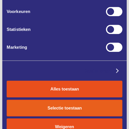
Zet in mijn agenda
Voorkeuren
Deel via
Statistieken
Marketing
ONZE
CASE
DIENSTEN
STUDIES
Details tonen
KENNIS &
FONDSEN &
TRAINING
FINANCIERING
Alles toestaan
Selectie toestaan
ZO WERKT
IK ZOEK
HET
EEN COACH
Weigeren