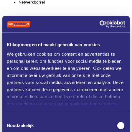
Netwerkborrel
Voor wie?
Dit event is speciaal bedoeld voor ondernemers in de
foodsector, in het bijzonder voedselverwerkende en
productiebedrijven, die willen ontdekken hoe AI hun
processen en producten kan verbeteren.
Klikopmorgen.nl maakt gebruik van cookies
We gebruiken cookies om content en advertenties te
personaliseren, om functies voor social media te bieden
en om ons websiteverkeer te analyseren. Ook delen we
informatie over uw gebruik van onze site met onze
Programma
partners voor social media, adverteren en analyse. Deze
partners kunnen deze gegevens combineren met andere
informatie die u aan ze heeft verstrekt of die ze hebben
verzameld op basis van uw gebruik van hun services.
Aanmelden
Toestemmingsselectie
Noodzakelijk