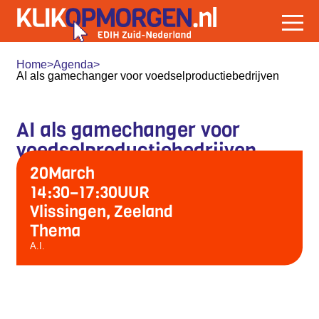
Home
>
Agenda
>
AI als gamechanger voor voedselproductiebedrijven
AI als gamechanger voor
voedselproductiebedrijven
20
March
14:30
–
17:30
UUR
Vlissingen, Zeeland
Thema
A.I.